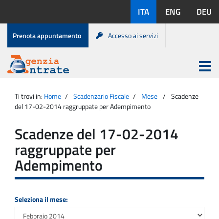
Salta
Lingue
ITA
ENG
DEU
al
disponibili:
contenuto
Menu
Prenota appuntamento
Accesso ai servizi
di
servizio
Apri
menu
Menu
Portale
princip
Agenzia
principale
Ti trovi in:
Home
Scadenzario Fiscale
Mese
Scadenze
Entrate
del 17-02-2014 raggruppate per Adempimento
Scadenze del 17-02-2014
raggruppate per
Adempimento
Seleziona il mese: