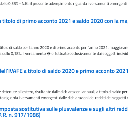
a dello 0,33% - N.B.: il presente adempimento riguarda i versamenti emergenti d
 a titolo di primo acconto 2021 e saldo 2020 con la ma
 titolo di saldo per l'anno 2020 e di primo acconto per l'anno 2021, maggioran
ura dello 0,18%. Il versamento � effettuato esclusivamente dai soggetti indivi
dell'IVAFE a titolo di saldo 2020 e primo acconto 202
etenute all'estero, risultante dalle dichiarazioni annuali, a titolo di saldo p
o riguarda i versamenti emergenti dalle dichiarazioni dei redditi dei soggetti n
posta sostitutiva sulle plusvalenze e sugli altri redditi
P.R. n. 917/1986)