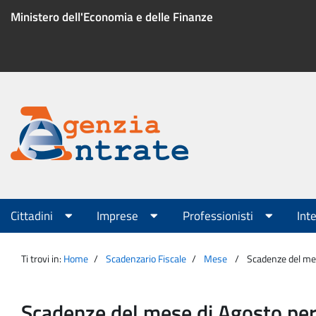
Salta
Ministero dell'Economia e delle Finanze
al
contenuto
Menu
di
servizio
Portale
Agenzia
Menu
Cittadini
Imprese
Professionisti
Int
principale
Entrate
Ti trovi in:
Home
Scadenzario Fiscale
Mese
Scadenze del mese
Scadenze del mese di Agosto per D