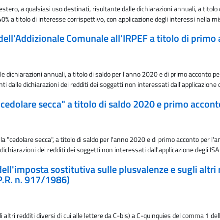
stero, a qualsiasi uso destinati, risultante dalle dichiarazioni annuali, a titol
 a titolo di interesse corrispettivo, con applicazione degli interessi nella m
 dell'Addizionale Comunale all'IRPEF a titolo di prim
 dichiarazioni annuali, a titolo di saldo per l'anno 2020 e di primo acconto pe
dalle dichiarazioni dei redditi dei soggetti non interessati dall'applicazione d
 "cedolare secca" a titolo di saldo 2020 e primo accon
"cedolare secca", a titolo di saldo per l'anno 2020 e di primo acconto per l'a
hiarazioni dei redditi dei soggetti non interessati dall'applicazione degli ISA
ll'imposta sostitutiva sulle plusvalenze e sugli altri re
P.R. n. 917/1986)
ltri redditi diversi di cui alle lettere da C-bis) a C-quinquies del comma 1 del