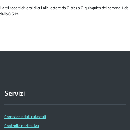
ltri redditi diversi di cui alle lettere da C-bis) a C-quinquies del comma 1 del
 dello 0,51%
Servizi
Correzione dati catastali
Controllo partita Iva