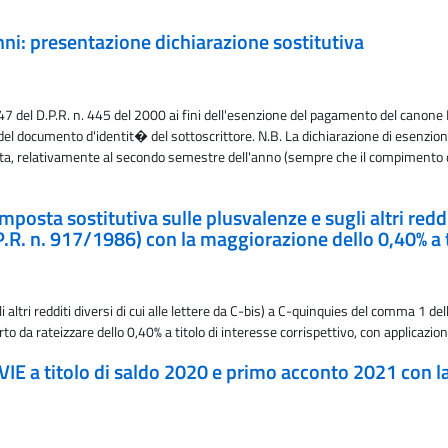
ni: presentazione dichiarazione sostitutiva
 47 del D.P.R. n. 445 del 2000 ai fini dell'esenzione del pagamento del canone 
del documento d'identit� del sottoscrittore. N.B. La dichiarazione di esenzion
volta, relativamente al secondo semestre dell'anno (sempre che il compimento 
posta sostitutiva sulle plusvalenze e sugli altri redditi
.R. n. 917/1986) con la maggiorazione dello 0,40% a ti
ltri redditi diversi di cui alle lettere da C-bis) a C-quinquies del comma 1 del
 da rateizzare dello 0,40% a titolo di interesse corrispettivo, con applicazion
'IVIE a titolo di saldo 2020 e primo acconto 2021 con l