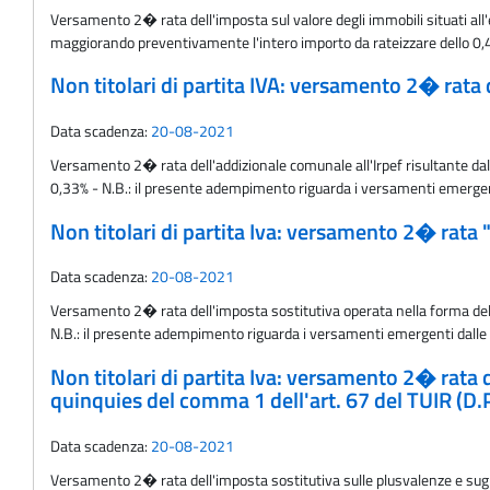
Versamento 2� rata dell'imposta sul valore degli immobili situati all'e
maggiorando preventivamente l'intero importo da rateizzare dello 0,40%
Non titolari di partita IVA: versamento 2� rata
Data scadenza:
20-08-2021
Versamento 2� rata dell'addizionale comunale all'Irpef risultante dalle
0,33% - N.B.: il presente adempimento riguarda i versamenti emergenti 
Non titolari di partita Iva: versamento 2� rata
Data scadenza:
20-08-2021
Versamento 2� rata dell'imposta sostitutiva operata nella forma della 
N.B.: il presente adempimento riguarda i versamenti emergenti dalle dic
Non titolari di partita Iva: versamento 2� rata de
quinquies del comma 1 dell'art. 67 del TUIR (D.
Data scadenza:
20-08-2021
Versamento 2� rata dell'imposta sostitutiva sulle plusvalenze e sugli a