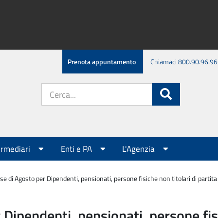
Prenota appuntamento
Chiamaci 800.90.96.96
Cerca
Cerca
nel
sito:
ermediari
Enti e PA
L'Agenzia
 di Agosto per Dipendenti, pensionati, persone fisiche non titolari di partita I
ipendenti, pensionati, persone fisic