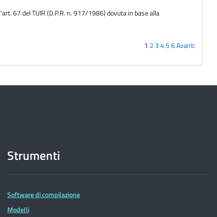
l'art. 67 del TUIR (D.P.R. n. 917/1986) dovuta in base alla
1
2
3
4
5
6
Avanti
Strumenti
Software di compilazione
Modelli