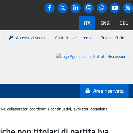
Twitter
R
Facebook
Linkedin
Instagram
You tube
Whatsapp
ITA
ENG
DEU
Accesso ai servizi
Contatti e assistenza
Trova l'ufficio
Portale
Agenzia
Entrate-
Area riservata
Riscossione
va, collaboratori coordinati e continuativi, lavoratori occasionali
he non titolari di partita Iva,