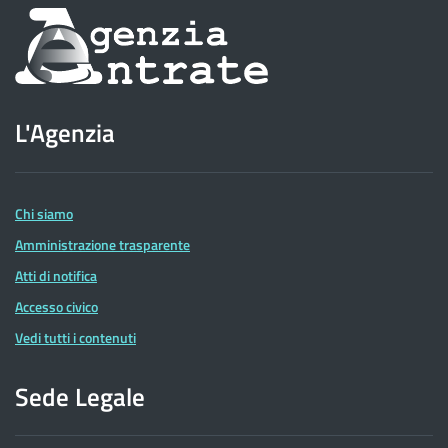
Informazioni
sul
sito
L'Agenzia
dell'Agenzia
delle
Entrate
Chi siamo
Amministrazione trasparente
Atti di notifica
Accesso civico
Vedi tutti i contenuti
Sede Legale