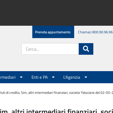
Prenota appuntamento
Chiamaci 800.90.96.96
Cerca
Cerca
nel
sito:
ermediari
Enti e PA
L'Agenzia
tuti di credito, Sim, altri intermediari finanziari, societa' fiduciarie del 02-05
Sim, altri intermediari finanziari, s