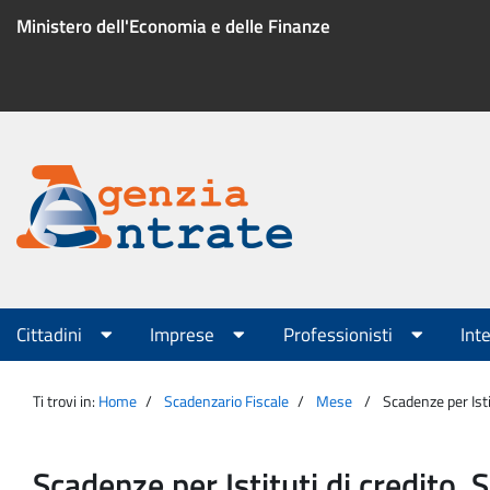
Salta
Ministero dell'Economia e delle Finanze
al
contenuto
Menu
di
servizio
Portale
Agenzia
Menu
Cittadini
Imprese
Professionisti
Int
principale
Entrate
Ti trovi in:
Home
Scadenzario Fiscale
Mese
Scadenze per Isti
Scadenze per Istituti di credito, 