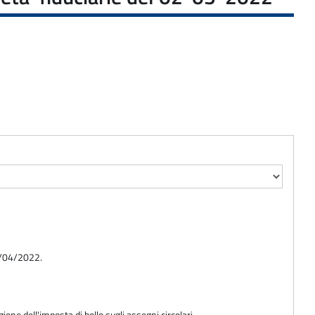
01/04/2022.
one dell'imposta di bollo sugli assegni circolari.