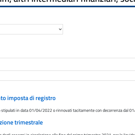
nto imposta di registro
itto stipulati in data 01/04/2022 o rinnovati tacitamente con decorrenza dal 
azione trimestrale
gli assegni in circolazione alla fine del primo trimestre 2021, per la liquidazi