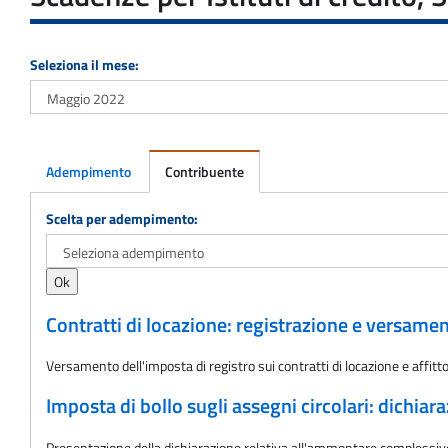
Seleziona il mese:
Adempimento
Contribuente
Adempimento
Scelta per adempimento:
Contratti di locazione: registrazione e versame
Versamento dell'imposta di registro sui contratti di locazione e aff
Imposta di bollo sugli assegni circolari: dichiar
Presentazione della dichiarazione relativa all'ammontare complessivo de