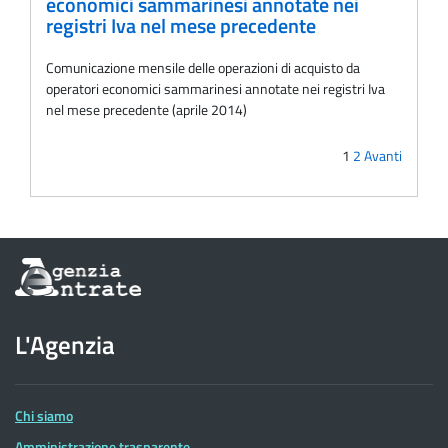
economici sammarinesi annotate nei
registri Iva nel mese precedente
Comunicazione mensile delle operazioni di acquisto da
operatori economici sammarinesi annotate nei registri Iva
nel mese precedente (aprile 2014)
1
2
Avanti
Informazioni
sul
sito
dell'Agenzia
L'Agenzia
delle
Entrate
Chi siamo
Amministrazione trasparente