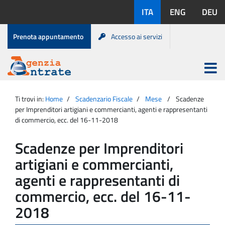
Salta
Lingue
ITA
ENG
DEU
al
disponibili:
contenuto
Menu
Prenota appuntamento
Accesso ai servizi
di
servizio
Apri
menu
Menu
Portale
princip
Agenzia
principale
Ti trovi in:
Home
Scadenzario Fiscale
Mese
Scadenze
Entrate
per Imprenditori artigiani e commercianti, agenti e rappresentanti
di commercio, ecc. del 16-11-2018
Scadenze per Imprenditori
artigiani e commercianti,
agenti e rappresentanti di
commercio, ecc. del 16-11-
2018