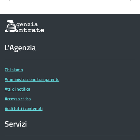
Informazioni
sul
sito
dell'Agenzia
L'Agenzia
delle
Entrate
Chi siamo
Amministrazione trasparente
Atti di notifica
Accesso civico
Vedi tutti i contenuti
Servizi