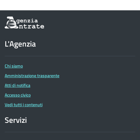
Informazioni
sul
sito
dell'Agenzia
L'Agenzia
delle
Entrate
Chi siamo
Amministrazione trasparente
Atti di notifica
Accesso civico
Vedi tutti i contenuti
Servizi