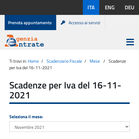
Salta
Lingue
ITA
ENG
DEU
al
disponibili:
contenuto
Menu
Prenota appuntamento
Accesso ai servizi
di
servizio
Apri
menu
Menu
Portale
princip
Agenzia
principale
Ti trovi in:
Home
Scadenzario Fiscale
Mese
Scadenze
Entrate
per Iva del 16-11-2021
Scadenze per Iva del 16-11-
2021
Seleziona il mese: