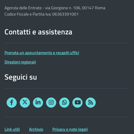
Agenzia delle Entrate - via Giorgione n. 106, 00147 Roma
Codice Fiscale e Partita Iva: 06363391001
Contatti e assistenza
Prenota un appuntamento e recapiti uffici
Direzioni regionali
Seguici su
Facebook
Twitter
Linkedin
Instagram
YouTube
RSS
Whatsapp
Altre
Link utili
Archivio
Privacy e note legali