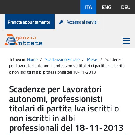
Salta
Lingue
ITA
ENG
DEU
al
disponibili:
contenuto
Menu
Prenota appuntamento
Accesso ai servizi
di
servizio
Apri
menu
Menu
Portale
princip
Agenzia
principale
Ti trovi in:
Home
Scadenzario Fiscale
Mese
Scadenze
Entrate
per Lavoratori autonomi, professionisti titolari di partita Iva iscritti
o non iscritti in albi professionali del 18-11-2013
Scadenze per Lavoratori
autonomi, professionisti
titolari di partita Iva iscritti o
non iscritti in albi
professionali del 18-11-2013