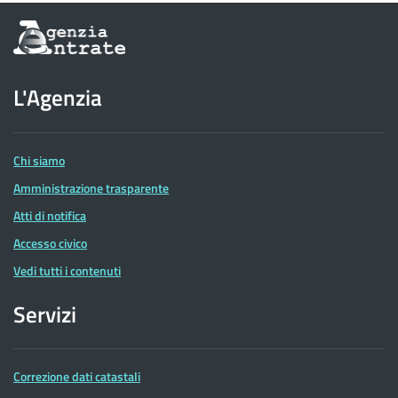
Informazioni
sul
sito
dell'Agenzia
L'Agenzia
delle
Entrate
Chi siamo
Amministrazione trasparente
Atti di notifica
Accesso civico
Vedi tutti i contenuti
Servizi
Correzione dati catastali