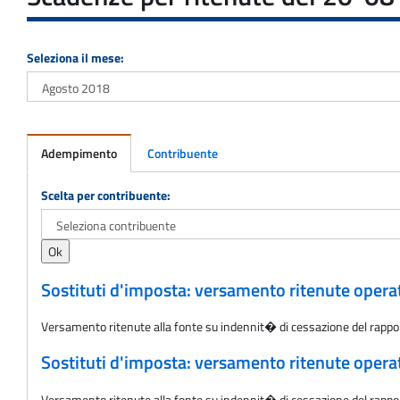
Seleziona il mese:
Adempimento
Contribuente
Adempimento
Scelta per contribuente:
Sostituti d'imposta: versamento ritenute oper
Versamento ritenute alla fonte su indennit� di cessazione del rappo
Sostituti d'imposta: versamento ritenute oper
Versamento ritenute alla fonte su indennit� di cessazione del rappo