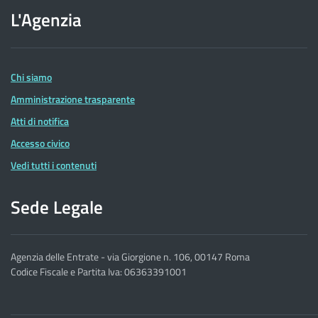
sito
L'Agenzia
dell'Agenzia
delle
Entrate
Chi siamo
Amministrazione trasparente
Atti di notifica
Accesso civico
Vedi tutti i contenuti
Sede Legale
Agenzia delle Entrate - via Giorgione n. 106, 00147 Roma
Codice Fiscale e Partita Iva: 06363391001