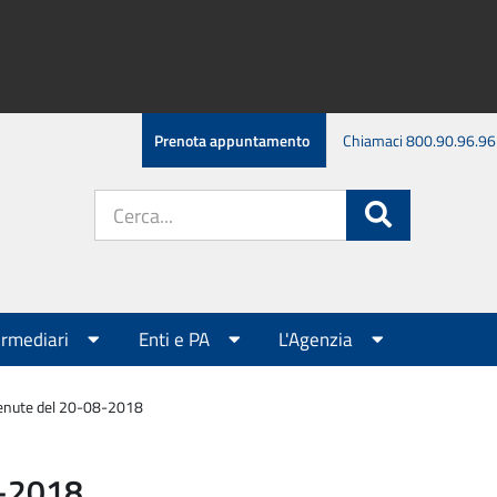
Prenota appuntamento
Chiamaci 800.90.96.96
Cerca
Cerca
nel
sito:
ermediari
Enti e PA
L'Agenzia
tenute del 20-08-2018
8-2018