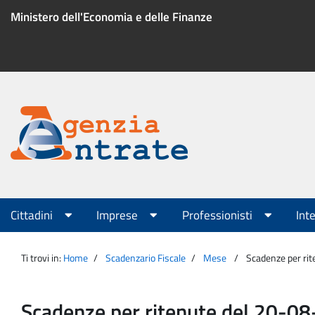
Salta
Ministero dell'Economia e delle Finanze
al
contenuto
Menu
di
servizio
Portale
Agenzia
Menu
Cittadini
Imprese
Professionisti
Int
principale
Entrate
Ti trovi in:
Home
Scadenzario Fiscale
Mese
Scadenze per ri
Scadenze per ritenute del 20-0