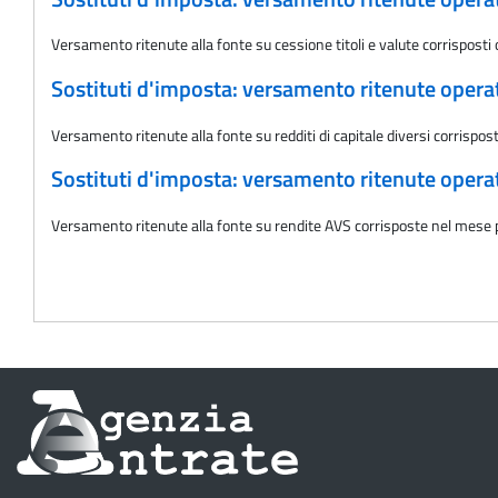
Versamento ritenute alla fonte su cessione titoli e valute corrispost
Sostituti d'imposta: versamento ritenute oper
Versamento ritenute alla fonte su redditi di capitale diversi corrispo
Sostituti d'imposta: versamento ritenute oper
Versamento ritenute alla fonte su rendite AVS corrisposte nel mese
Informazioni
sul