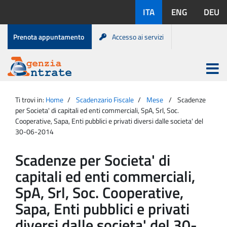
Salta
Lingue
ITA
ENG
DEU
al
disponibili:
contenuto
Menu
Prenota appuntamento
Accesso ai servizi
di
servizio
Apri
menu
Menu
Portale
princip
Agenzia
principale
Ti trovi in:
Home
Scadenzario Fiscale
Mese
Scadenze
Entrate
per Societa' di capitali ed enti commerciali, SpA, Srl, Soc.
Cooperative, Sapa, Enti pubblici e privati diversi dalle societa' del
30-06-2014
Scadenze per Societa' di
capitali ed enti commerciali,
SpA, Srl, Soc. Cooperative,
Sapa, Enti pubblici e privati
diversi dalle societa' del 30-