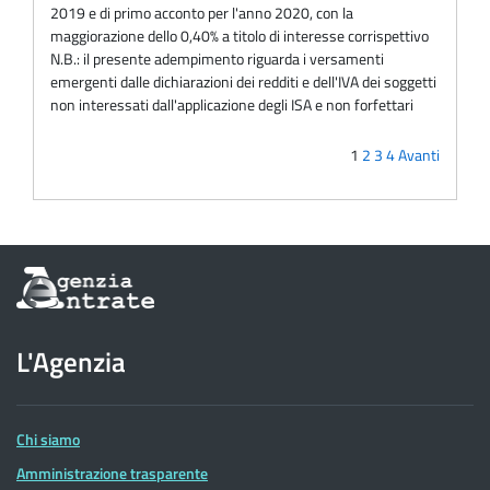
2019 e di primo acconto per l'anno 2020, con la
maggiorazione dello 0,40% a titolo di interesse corrispettivo
N.B.: il presente adempimento riguarda i versamenti
emergenti dalle dichiarazioni dei redditi e dell'IVA dei soggetti
non interessati dall'applicazione degli ISA e non forfettari
1
2
3
4
Avanti
Informazioni
sul
sito
dell'Agenzia
L'Agenzia
delle
Entrate
Chi siamo
Amministrazione trasparente