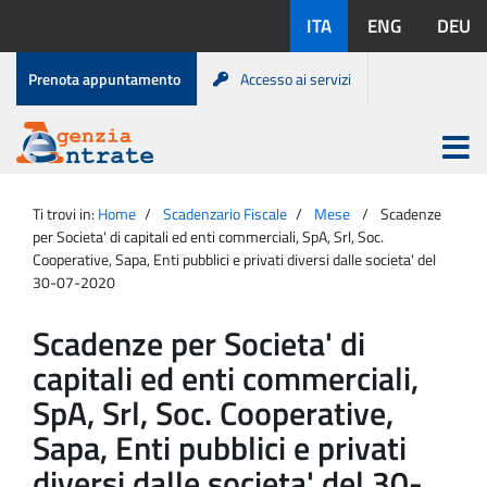
Salta
Lingue
ITA
ENG
DEU
al
disponibili:
contenuto
Menu
Prenota appuntamento
Accesso ai servizi
di
servizio
Apri
menu
Menu
Portale
princip
Agenzia
principale
Ti trovi in:
Home
Scadenzario Fiscale
Mese
Scadenze
Entrate
per Societa' di capitali ed enti commerciali, SpA, Srl, Soc.
Cooperative, Sapa, Enti pubblici e privati diversi dalle societa' del
30-07-2020
Scadenze per Societa' di
capitali ed enti commerciali,
SpA, Srl, Soc. Cooperative,
Sapa, Enti pubblici e privati
diversi dalle societa' del 30-