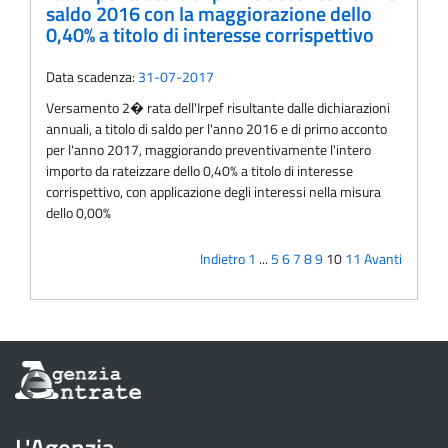
saldo 2016 con la maggiorazione dello
0,40% a titolo di interesse corrispettivo
Data scadenza:
31-07-2017
Versamento 2� rata dell'Irpef risultante dalle dichiarazioni
annuali, a titolo di saldo per l'anno 2016 e di primo acconto
per l'anno 2017, maggiorando preventivamente l'intero
importo da rateizzare dello 0,40% a titolo di interesse
corrispettivo, con applicazione degli interessi nella misura
dello 0,00%
Indietro
1
...
5
6
7
8
9
10
11
Avanti
Informazioni
sul
sito
dell'Agenzia
L'Agenzia