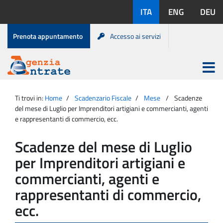
Salta
Lingue
ITA
ENG
DEU
al
disponibili:
contenuto
Menu
Prenota appuntamento
Accesso ai servizi
di
servizio
Apri
menu
Menu
Portale
princip
Agenzia
principale
Ti trovi in:
Home
Scadenzario Fiscale
Mese
Scadenze
Entrate
del mese di Luglio per Imprenditori artigiani e commercianti, agenti
e rappresentanti di commercio, ecc.
Scadenze del mese di Luglio
per Imprenditori artigiani e
commercianti, agenti e
rappresentanti di commercio,
ecc.