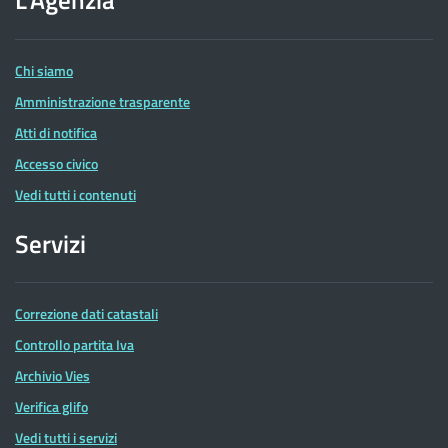
delle
Entrate
Chi siamo
Amministrazione trasparente
Atti di notifica
Accesso civico
Vedi tutti i contenuti
Servizi
Correzione dati catastali
Controllo partita Iva
Archivio Vies
Verifica glifo
Vedi tutti i servizi