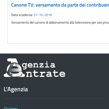
Canone TV: versamento da parte dei contribuenti
Data scadenza:
31-10-2016
Versamento del canone di abbonamento alla televisione per uso priv
Informazioni
sul
sito
L'Agenzia
dell'Agenzia
delle
Entrate
Chi siamo