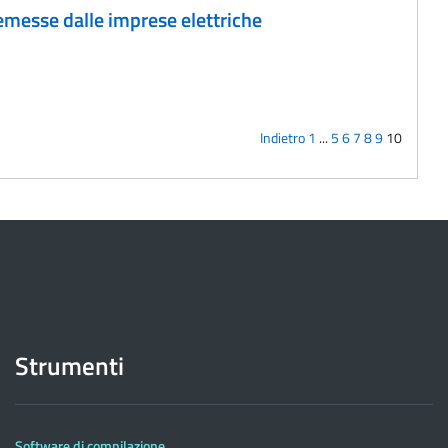
 emesse dalle imprese elettriche
Indietro
1
...
5
6
7
8
9
10
Strumenti
Software di compilazione