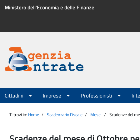
Salta
Ministero dell'Economia e delle Finanze
al
contenuto
Menu
di
servizio
Portale
Agenzia
Menu
Cittadini
Imprese
Professionisti
Int
principale
Entrate
Ti trovi in:
Home
Scadenzario Fiscale
Mese
Scadenze del mese
Scadenze del mese di Ottobre per 