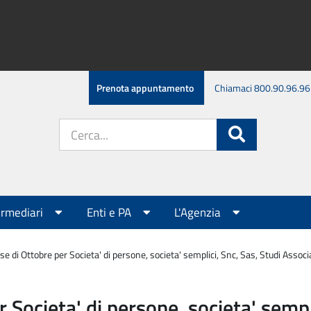
Prenota appuntamento
Chiamaci 800.90.96.96
Cerca
Cerca
nel
sito:
ermediari
Enti e PA
L'Agenzia
 di Ottobre per Societa' di persone, societa' semplici, Snc, Sas, Studi Associ
Societa' di persone, societa' sempli