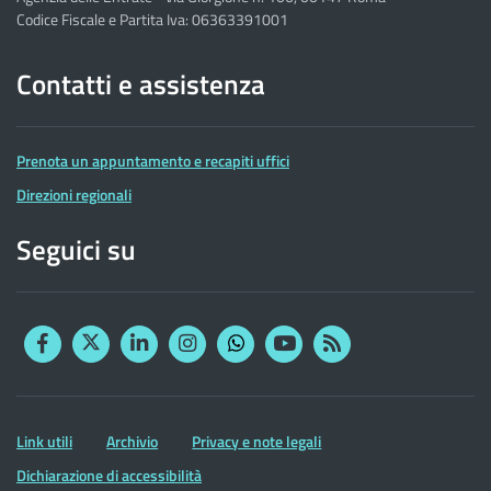
Codice Fiscale e Partita Iva: 06363391001
Contatti e assistenza
Prenota un appuntamento e recapiti uffici
Direzioni regionali
Seguici su
Facebook
Twitter
Linkedin
Instagram
YouTube
RSS
Whatsapp
Altre
Link utili
Archivio
Privacy e note legali
informazioni
Dichiarazione di accessibilità