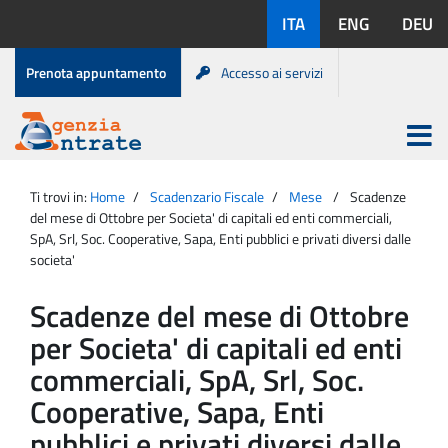
Salta
Lingue
ITA
ENG
DEU
al
disponibili:
contenuto
Menu
Prenota appuntamento
Accesso ai servizi
di
servizio
Apri
menu
Menu
Portale
princip
Agenzia
principale
Ti trovi in:
Home
Scadenzario Fiscale
Mese
Scadenze
Entrate
del mese di Ottobre per Societa' di capitali ed enti commerciali,
SpA, Srl, Soc. Cooperative, Sapa, Enti pubblici e privati diversi dalle
societa'
Scadenze del mese di Ottobre
per Societa' di capitali ed enti
commerciali, SpA, Srl, Soc.
Cooperative, Sapa, Enti
pubblici e privati diversi dalle