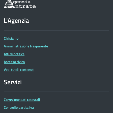
Informazioni
sul
sito
dell'Agenzia
L'Agenzia
delle
Entrate
Chi siamo
Amministrazione trasparente
Atti di notifica
Accesso civico
Vedi tutti i contenuti
Servizi
Correzione dati catastali
Controllo partita Iva