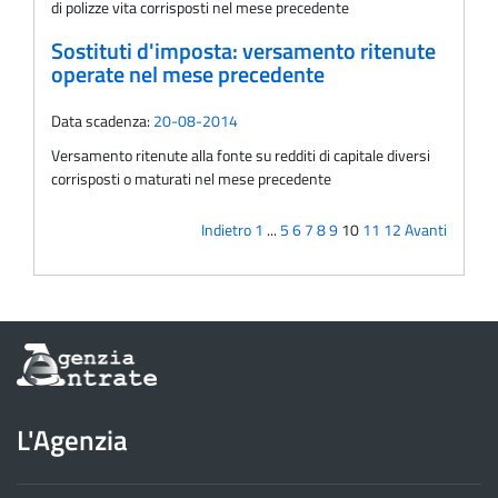
di polizze vita corrisposti nel mese precedente
Sostituti d'imposta: versamento ritenute
operate nel mese precedente
Data scadenza:
20-08-2014
Versamento ritenute alla fonte su redditi di capitale diversi
corrisposti o maturati nel mese precedente
Indietro
1
...
5
6
7
8
9
10
11
12
Avanti
Informazioni
sul
sito
dell'Agenzia
L'Agenzia
delle
Entrate