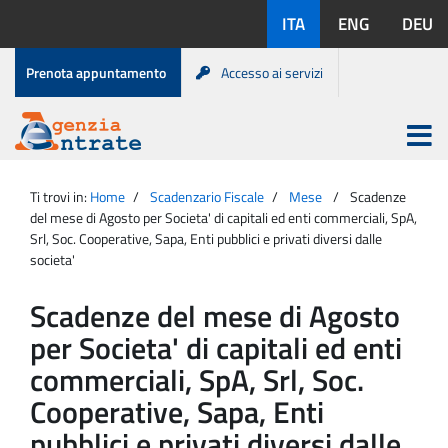
Salta
Lingue
ITA
ENG
DEU
al
disponibili:
contenuto
Menu
Prenota appuntamento
Accesso ai servizi
di
servizio
Apri
menu
Menu
Portale
princip
Agenzia
principale
Ti trovi in:
Home
Scadenzario Fiscale
Mese
Scadenze
Entrate
del mese di Agosto per Societa' di capitali ed enti commerciali, SpA,
Srl, Soc. Cooperative, Sapa, Enti pubblici e privati diversi dalle
societa'
Scadenze del mese di Agosto
per Societa' di capitali ed enti
commerciali, SpA, Srl, Soc.
Cooperative, Sapa, Enti
pubblici e privati diversi dalle