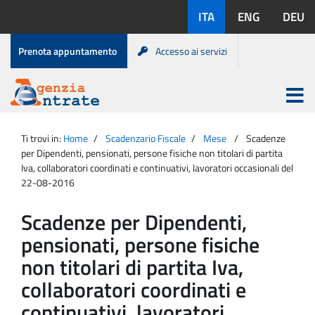
Salta
Lingue
ITA
ENG
DEU
al
disponibili:
contenuto
Menu
Prenota appuntamento
Accesso ai servizi
di
servizio
Apri
menu
Menu
Portale
princip
Agenzia
principale
Ti trovi in:
Home
Scadenzario Fiscale
Mese
Scadenze
Entrate
per Dipendenti, pensionati, persone fisiche non titolari di partita
Iva, collaboratori coordinati e continuativi, lavoratori occasionali del
22-08-2016
Scadenze per Dipendenti,
pensionati, persone fisiche
non titolari di partita Iva,
collaboratori coordinati e
continuativi, lavoratori