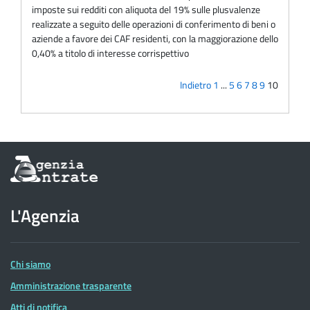
imposte sui redditi con aliquota del 19% sulle plusvalenze
realizzate a seguito delle operazioni di conferimento di beni o
aziende a favore dei CAF residenti, con la maggiorazione dello
0,40% a titolo di interesse corrispettivo
Indietro
1
...
5
6
7
8
9
10
Informazioni
sul
sito
dell'Agenzia
L'Agenzia
delle
Entrate
Chi siamo
Amministrazione trasparente
Atti di notifica