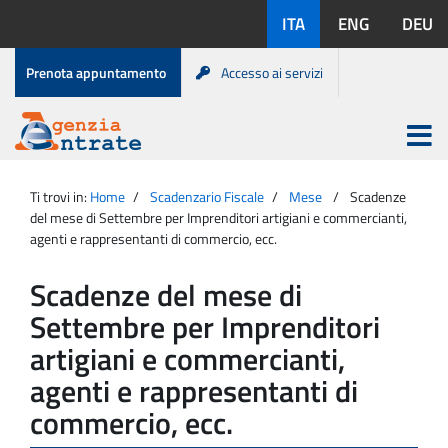
Salta
Lingue
ITA
ENG
DEU
al
disponibili:
contenuto
Menu
Prenota appuntamento
Accesso ai servizi
di
servizio
Apri
menu
Menu
Portale
princip
Agenzia
principale
Ti trovi in:
Home
Scadenzario Fiscale
Mese
Scadenze
Entrate
del mese di Settembre per Imprenditori artigiani e commercianti,
agenti e rappresentanti di commercio, ecc.
Scadenze del mese di
Settembre per Imprenditori
artigiani e commercianti,
agenti e rappresentanti di
commercio, ecc.