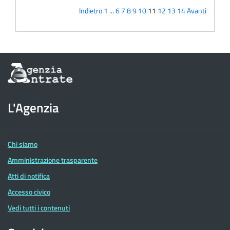
Indietro
1
...
6
7
8
9
10
11
12
13
14
Avanti
Informazioni
sul
sito
dell'Agenzia
L'Agenzia
delle
Entrate
Chi siamo
Amministrazione trasparente
Atti di notifica
Accesso civico
Vedi tutti i contenuti