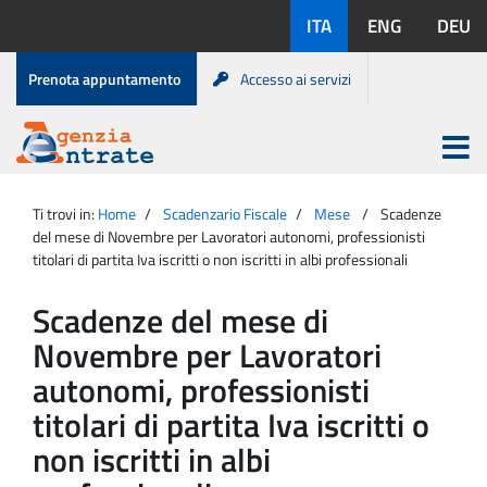
Salta
Lingue
ITA
ENG
DEU
al
disponibili:
contenuto
Menu
Prenota appuntamento
Accesso ai servizi
di
servizio
Apri
menu
Menu
Portale
princip
Agenzia
principale
Ti trovi in:
Home
Scadenzario Fiscale
Mese
Scadenze
Entrate
del mese di Novembre per Lavoratori autonomi, professionisti
titolari di partita Iva iscritti o non iscritti in albi professionali
Scadenze del mese di
Novembre per Lavoratori
autonomi, professionisti
titolari di partita Iva iscritti o
non iscritti in albi