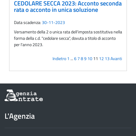
CEDOLARE SECCA 2023: Acconto seconda
rata o acconto in unica soluzione
Data scadenza:
30-11-2023
Versamento della 2 o unica rata dell'imposta sostitutiva nella
forma della c.d. "cedolare secca", dovuta a titolo di acconto
per l'anno 2023.
Indietro
1
...
6
7
8
9
10
11
12
13
Avanti
Informazioni
sul
sito
dell'Agenzia
L'Agenzia
delle
Entrate