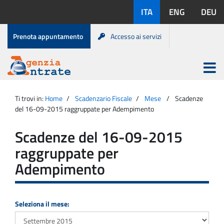
Salta
Lingue
ITA
ENG
DEU
al
disponibili:
contenuto
Menu
Prenota appuntamento
Accesso ai servizi
di
servizio
Apri
menu
Menu
Portale
princip
Agenzia
principale
Ti trovi in:
Home
Scadenzario Fiscale
Mese
Scadenze
Entrate
del 16-09-2015 raggruppate per Adempimento
Scadenze del 16-09-2015
raggruppate per
Adempimento
Seleziona il mese: