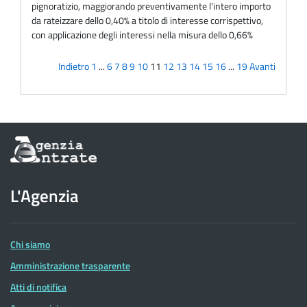
pignoratizio, maggiorando preventivamente l'intero importo
da rateizzare dello 0,40% a titolo di interesse corrispettivo,
con applicazione degli interessi nella misura dello 0,66%
Indietro
1
...
6
7
8
9
10
11
12
13
14
15
16
...
19
Avanti
Informazioni
sul
sito
dell'Agenzia
L'Agenzia
delle
Entrate
Chi siamo
Amministrazione trasparente
Atti di notifica