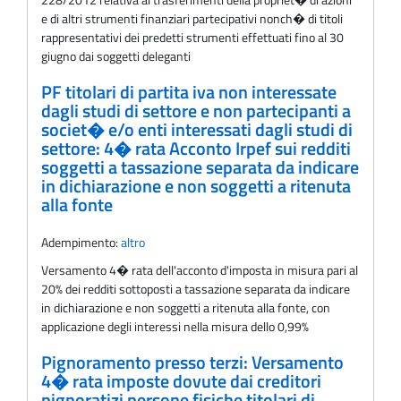
e di altri strumenti finanziari partecipativi nonch� di titoli
rappresentativi dei predetti strumenti effettuati fino al 30
giugno dai soggetti deleganti
PF titolari di partita iva non interessate
dagli studi di settore e non partecipanti a
societ� e/o enti interessati dagli studi di
settore: 4� rata Acconto Irpef sui redditi
soggetti a tassazione separata da indicare
in dichiarazione e non soggetti a ritenuta
alla fonte
Adempimento:
altro
Versamento 4� rata dell'acconto d'imposta in misura pari al
20% dei redditi sottoposti a tassazione separata da indicare
in dichiarazione e non soggetti a ritenuta alla fonte, con
applicazione degli interessi nella misura dello 0,99%
Pignoramento presso terzi: Versamento
4� rata imposte dovute dai creditori
pignoratizi persone fisiche titolari di