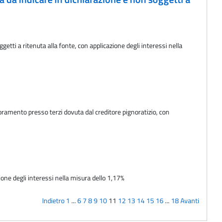
tti a ritenuta alla fonte, con applicazione degli interessi nella
oramento presso terzi dovuta dal creditore pignoratizio, con
one degli interessi nella misura dello 1,17%
Indietro
1
...
6
7
8
9
10
11
12
13
14
15
16
...
18
Avanti