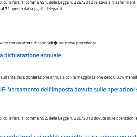
i cui all'art. 1, comma 491, della Legge n. 228/2012 relativa ai trasferimenti d
 al 31 agosto dai soggetti deleganti
 svolte con carattere di continuit� nel mese precedente
la dichiarazione annuale
ultante dalla dichiarazione annuale con la maggiorazione dello 0,33% mensile 
UF: Versamento dell'imposta dovuta sulle operazioni su
i cui all'art. 1, comma 492, della Legge n. 228/2012 dovuta sulle operazioni su 
Acconto Irpef sui redditi soggetti a tassazione separat