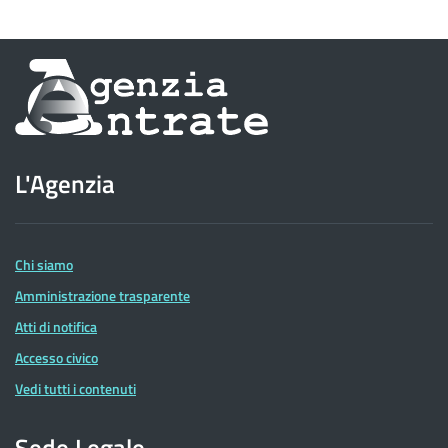
Informazioni
sul
sito
L'Agenzia
dell'Agenzia
delle
Entrate
Chi siamo
Amministrazione trasparente
Atti di notifica
Accesso civico
Vedi tutti i contenuti
Sede Legale