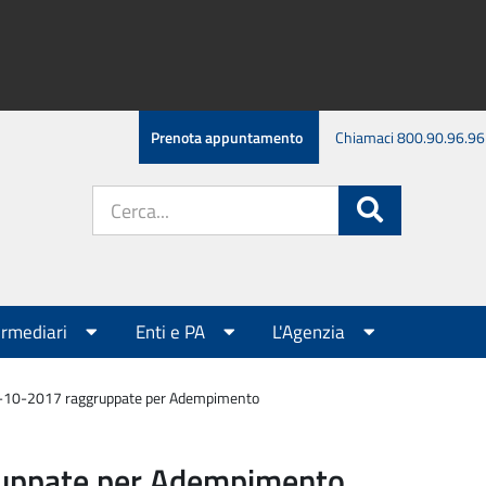
Prenota appuntamento
Chiamaci 800.90.96.96
Cerca
Cerca
nel
sito:
ermediari
Enti e PA
L'Agenzia
6-10-2017 raggruppate per Adempimento
ruppate per Adempimento