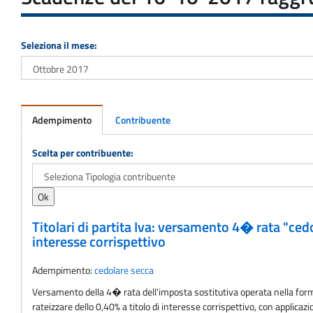
Seleziona il mese:
Adempimento
Contribuente
Adempimento
Scelta per contribuente:
Titolari di partita Iva: versamento 4� rata "ced
interesse corrispettivo
Adempimento:
cedolare secca
Versamento della 4� rata dell'imposta sostitutiva operata nella form
rateizzare dello 0,40% a titolo di interesse corrispettivo, con applicaz