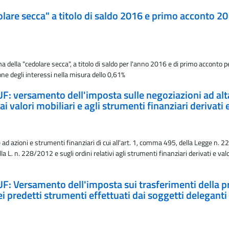
olare secca" a titolo di saldo 2016 e primo acconto 20
a della "cedolare secca", a titolo di saldo per l'anno 2016 e di primo accont
ione degli interessi nella misura dello 0,61%
F: versamento dell'imposta sulle negoziazioni ad alta 
, ai valori mobiliari e agli strumenti finanziari derivat
d azioni e strumenti finanziari di cui all'art. 1, comma 495, della Legge n. 228
lla L. n. 228/2012 e sugli ordini relativi agli strumenti finanziari derivati e va
F: Versamento dell'imposta sui trasferimenti della pro
ei predetti strumenti effettuati dai soggetti deleganti