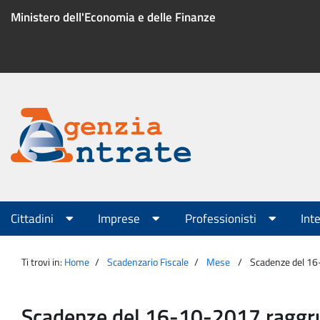
Salta
Ministero dell'Economia e delle Finanze
al
contenuto
Menu
di
servizio
Portale
Agenzia
Menu
Cittadini
Imprese
Professionisti
Int
principale
Entrate
Ti trovi in:
Home
Scadenzario Fiscale
Mese
Scadenze del 1
Scadenze del 16-10-2017 ragg