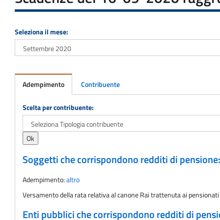
Seleziona il mese:
Adempimento
Contribuente
Adempimento
Scelta per contribuente:
Soggetti che corrispondono redditi di pensione
Adempimento:
altro
Versamento della rata relativa al canone Rai trattenuta ai pensionati
Enti pubblici che corrispondono redditi di pens