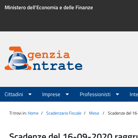
Salta
Ministero dell'Economia e delle Finanze
al
contenuto
Menu
di
servizio
Portale
Agenzia
Menu
Cittadini
Imprese
Professionisti
Int
principale
Entrate
Ti trovi in:
Home
Scadenzario Fiscale
Mese
Scadenze del 1
Scadenze del 16-09-2020 ragg