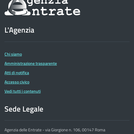
Informazioni
sul
sito
L'Agenzia
dell'Agenzia
delle
Entrate
Chi siamo
Amministrazione trasparente
Atti di notifica
Accesso civico
Vedi tutti i contenuti
Sede Legale
Agenzia delle Entrate - via Giorgione n. 106, 00147 Roma