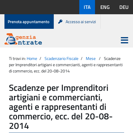
Salta
Lingue
ITA
ENG
DEU
al
disponibili:
contenuto
Menu
Prenota appuntamento
Accesso ai servizi
di
servizio
Apri
menu
Menu
Portale
princip
Agenzia
principale
Ti trovi in:
Home
Scadenzario Fiscale
Mese
Scadenze
Entrate
per Imprenditori artigiani e commercianti, agenti e rappresentanti
di commercio, ecc. del 20-08-2014
Scadenze per Imprenditori
artigiani e commercianti,
agenti e rappresentanti di
commercio, ecc. del 20-08-
2014