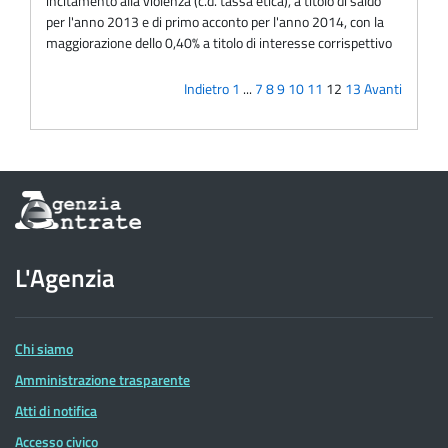
incitamento alla violenza (c.d. tassa etica), a titolo di saldo
per l'anno 2013 e di primo acconto per l'anno 2014, con la
maggiorazione dello 0,40% a titolo di interesse corrispettivo
Indietro
1
...
7
8
9
10
11
12
13
Avanti
Informazioni
sul
sito
dell'Agenzia
L'Agenzia
delle
Entrate
Chi siamo
Amministrazione trasparente
Atti di notifica
Accesso civico