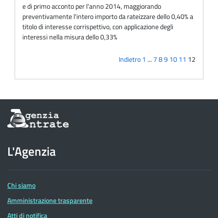
e di primo acconto per l'anno 2014, maggiorando
preventivamente l'intero importo da rateizzare dello 0,40% a
titolo di interesse corrispettivo, con applicazione degli
interessi nella misura dello 0,33%
Indietro
1
...
7
8
9
10
11
12
Informazioni
sul
sito
dell'Agenzia
L'Agenzia
delle
Entrate
Chi siamo
Amministrazione trasparente
Atti di notifica