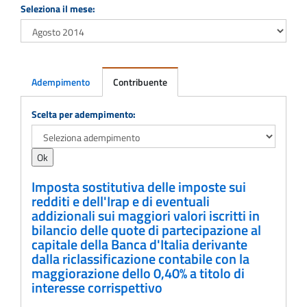
Seleziona il mese:
Adempimento
Contribuente
Adempimento
Scelta per adempimento:
Imposta sostitutiva delle imposte sui
redditi e dell'Irap e di eventuali
addizionali sui maggiori valori iscritti in
bilancio delle quote di partecipazione al
capitale della Banca d'Italia derivante
dalla riclassificazione contabile con la
maggiorazione dello 0,40% a titolo di
interesse corrispettivo