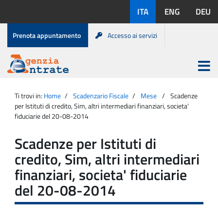
Salta
Lingue
ITA
ENG
DEU
al
disponibili:
contenuto
Menu
Prenota appuntamento
Accesso ai servizi
di
servizio
Apri
menu
Menu
Portale
princip
Agenzia
principale
Ti trovi in:
Home
Scadenzario Fiscale
Mese
Scadenze
Entrate
per Istituti di credito, Sim, altri intermediari finanziari, societa'
fiduciarie del 20-08-2014
Scadenze per Istituti di
credito, Sim, altri intermediari
finanziari, societa' fiduciarie
del 20-08-2014