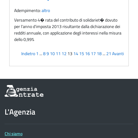
Adempimento:
altro
Versamento 4� rata del contributo di solidariet� dovuto
per l'anno d'imposta 2013 risultante dalla dichiarazione dei
redditi annuale, con applicazione degli interessi nella misura
dello 0,99%
Indietro
1
...
8
9
10
11
12
13
14
15
16
17
18
...
21
Avanti
Informazioni
sul
sito
dell'Agenzia
L'Agenzia
delle
Entrate
Chi siamo