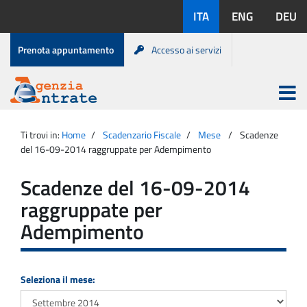
Salta
Lingue
ITA
ENG
DEU
al
disponibili:
contenuto
Menu
Prenota appuntamento
Accesso ai servizi
di
servizio
Apri
menu
Menu
Portale
princip
Agenzia
principale
Ti trovi in:
Home
Scadenzario Fiscale
Mese
Scadenze
Entrate
del 16-09-2014 raggruppate per Adempimento
Scadenze del 16-09-2014
raggruppate per
Adempimento
Seleziona il mese: