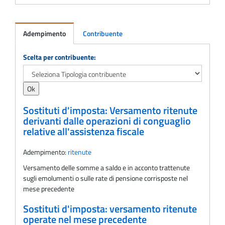
Adempimento
Contribuente
Adempimento
Scelta per contribuente:
Sostituti d'imposta: Versamento ritenute
derivanti dalle operazioni di conguaglio
relative all'assistenza fiscale
Adempimento:
ritenute
Versamento delle somme a saldo e in acconto trattenute
sugli emolumenti o sulle rate di pensione corrisposte nel
mese precedente
Sostituti d'imposta: versamento ritenute
operate nel mese precedente