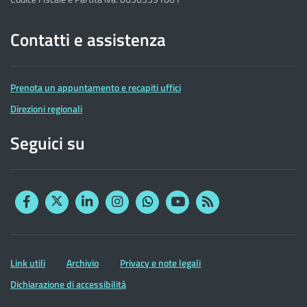
Contatti e assistenza
Prenota un appuntamento e recapiti uffici
Direzioni regionali
Seguici su
Facebook
Twitter
Linkedin
Instagram
YouTube
RSS
Whatsapp
Altre
Link utili
Archivio
Privacy e note legali
informazioni
Dichiarazione di accessibilità