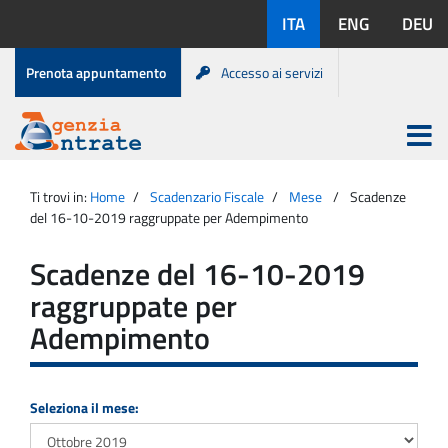
Salta
Lingue
ITA
ENG
DEU
al
disponibili:
contenuto
Menu
Prenota appuntamento
Accesso ai servizi
di
servizio
Apri
menu
Menu
Portale
princip
Agenzia
principale
Ti trovi in:
Home
Scadenzario Fiscale
Mese
Scadenze
Entrate
del 16-10-2019 raggruppate per Adempimento
Scadenze del 16-10-2019
raggruppate per
Adempimento
Seleziona il mese: