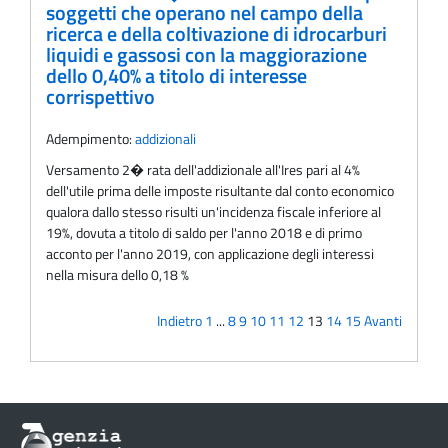
soggetti che operano nel campo della
ricerca e della coltivazione di idrocarburi
liquidi e gassosi con la maggiorazione
dello 0,40% a titolo di interesse
corrispettivo
Adempimento:
addizionali
Versamento 2� rata dell'addizionale all'Ires pari al 4%
dell'utile prima delle imposte risultante dal conto economico
qualora dallo stesso risulti un'incidenza fiscale inferiore al
19%, dovuta a titolo di saldo per l'anno 2018 e di primo
acconto per l'anno 2019, con applicazione degli interessi
nella misura dello 0,18 %
Indietro
1
...
8
9
10
11
12
13
14
15
Avanti
Informazioni