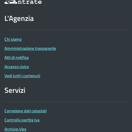
sul
sito
dell'Agenzia
L'Agenzia
delle
Entrate
Chi siamo
Amministrazione trasparente
Atti di notifica
Accesso civico
Vedi tutti i contenuti
Servizi
Correzione dati catastali
Controllo partita Iva
Archivio Vies