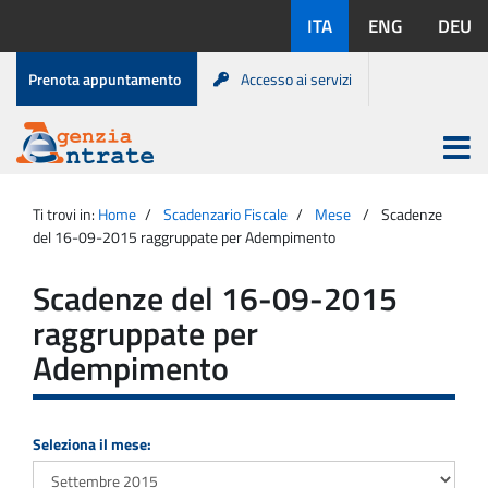
Salta
Lingue
ITA
ENG
DEU
al
disponibili:
contenuto
Menu
Prenota appuntamento
Accesso ai servizi
di
servizio
Apri
menu
Menu
Portale
princip
Agenzia
principale
Ti trovi in:
Home
Scadenzario Fiscale
Mese
Scadenze
Entrate
del 16-09-2015 raggruppate per Adempimento
Scadenze del 16-09-2015
raggruppate per
Adempimento
Seleziona il mese: