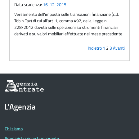
Data scadenza:
16-12-2015
Versamento dell'imposta sulle transazioni finanziarie (c.d.
Tobin Tax) di cui all'art. 1, comma 492, della Legge n.
228/2012 dovuta sulle operazioni su strumenti finanziari
derivati e su valori mobiliari effettuate nel mese precedente
Indietro
1
2
3
Avanti
Informazioni
sul
sito
dell'Agenzia
L'Agenzia
delle
Entrate
Chi siamo
Amministrazione trasparente