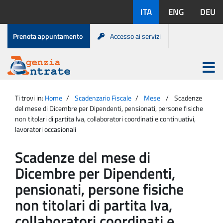
Salta
Lingue
ITA
ENG
DEU
al
disponibili:
contenuto
Menu
Prenota appuntamento
Accesso ai servizi
di
servizio
Apri
menu
Menu
Portale
princip
Agenzia
principale
Ti trovi in:
Home
Scadenzario Fiscale
Mese
Scadenze
Entrate
del mese di Dicembre per Dipendenti, pensionati, persone fisiche
non titolari di partita Iva, collaboratori coordinati e continuativi,
lavoratori occasionali
Scadenze del mese di
Dicembre per Dipendenti,
pensionati, persone fisiche
non titolari di partita Iva,
collaboratori coordinati e