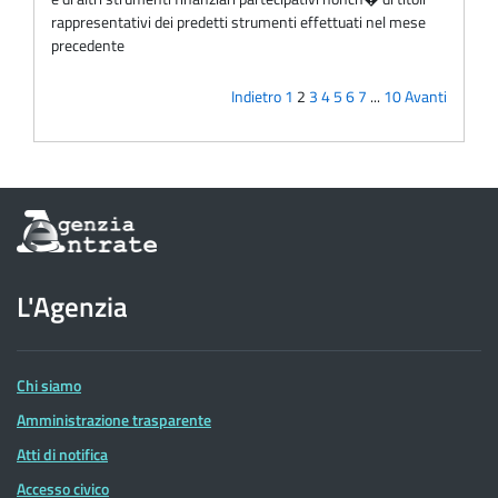
rappresentativi dei predetti strumenti effettuati nel mese
precedente
Indietro
1
2
3
4
5
6
7
...
10
Avanti
Informazioni
sul
sito
dell'Agenzia
L'Agenzia
delle
Entrate
Chi siamo
Amministrazione trasparente
Atti di notifica
Accesso civico