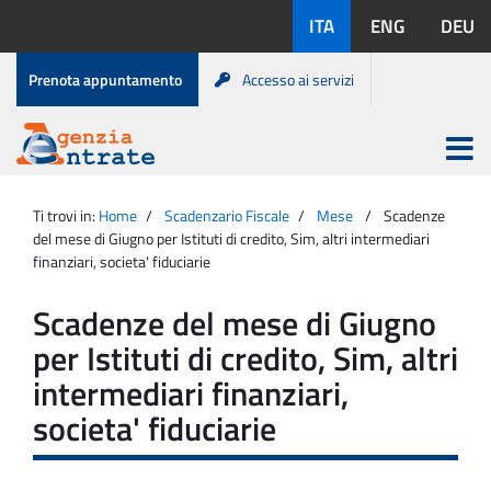
Salta
Lingue
ITA
ENG
DEU
al
disponibili:
contenuto
Menu
Prenota appuntamento
Accesso ai servizi
di
servizio
Apri
menu
Menu
Portale
princip
Agenzia
principale
Ti trovi in:
Home
Scadenzario Fiscale
Mese
Scadenze
Entrate
del mese di Giugno per Istituti di credito, Sim, altri intermediari
finanziari, societa' fiduciarie
Scadenze del mese di Giugno
per Istituti di credito, Sim, altri
intermediari finanziari,
societa' fiduciarie