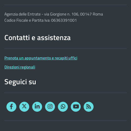
Agenzia delle Entrate - via Giorgione n. 106, 00147 Roma
Codice Fiscale e Partita Iva: 06363391001
Contatti e assistenza
Prenota un appuntamento e recapiti uffici
Direzioni regionali
Seguici su
Facebook
Twitter
Linkedin
Instagram
YouTube
RSS
Whatsapp
Altre