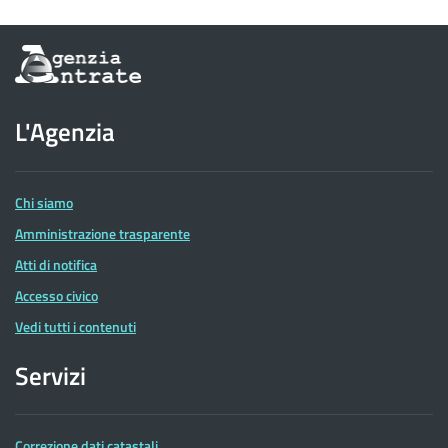
Informazioni
sul
sito
dell'Agenzia
L'Agenzia
delle
Entrate
Chi siamo
Amministrazione trasparente
Atti di notifica
Accesso civico
Vedi tutti i contenuti
Servizi
Correzione dati catastali