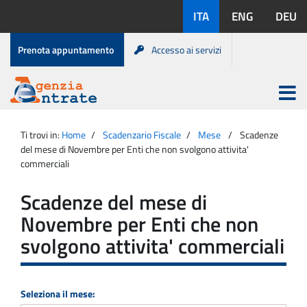
Salta
Lingue
ITA
ENG
DEU
al
disponibili:
contenuto
Menu
Prenota appuntamento
Accesso ai servizi
di
servizio
Apri
menu
Menu
Portale
princip
Agenzia
principale
Ti trovi in:
Home
Scadenzario Fiscale
Mese
Scadenze
Entrate
del mese di Novembre per Enti che non svolgono attivita'
commerciali
Scadenze del mese di
Novembre per Enti che non
svolgono attivita' commerciali
Seleziona il mese: