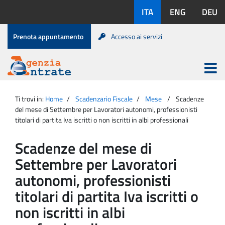
Salta
Lingue
ITA
ENG
DEU
al
disponibili:
contenuto
Menu
Prenota appuntamento
Accesso ai servizi
di
servizio
Apri
menu
Menu
Portale
princip
Agenzia
principale
Ti trovi in:
Home
Scadenzario Fiscale
Mese
Scadenze
Entrate
del mese di Settembre per Lavoratori autonomi, professionisti
titolari di partita Iva iscritti o non iscritti in albi professionali
Scadenze del mese di
Settembre per Lavoratori
autonomi, professionisti
titolari di partita Iva iscritti o
non iscritti in albi