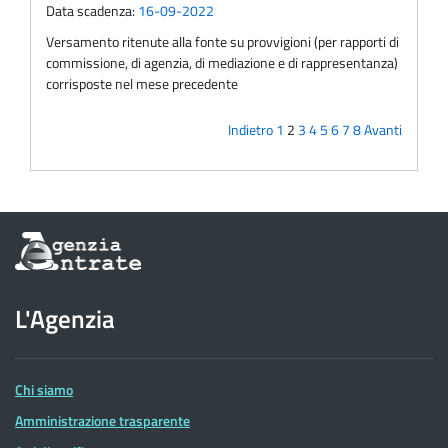
Data scadenza:
16-09-2022
Versamento ritenute alla fonte su provvigioni (per rapporti di
commissione, di agenzia, di mediazione e di rappresentanza)
corrisposte nel mese precedente
Indietro
1
2
3
4
5
6
7
8
Avanti
Informazioni
sul
sito
dell'Agenzia
L'Agenzia
delle
Entrate
Chi siamo
Amministrazione trasparente