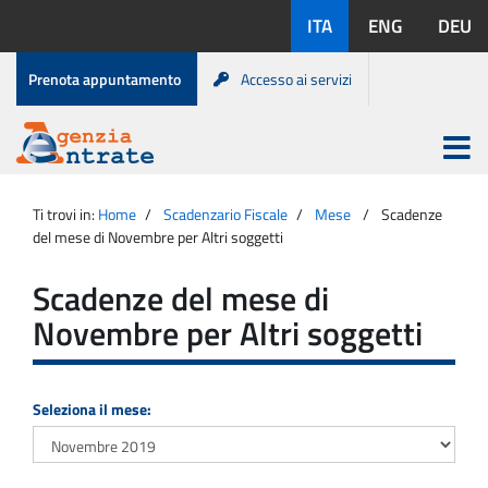
Salta
Lingue
ITA
ENG
DEU
al
disponibili:
contenuto
Menu
Prenota appuntamento
Accesso ai servizi
di
servizio
Apri
menu
Menu
Portale
princip
Agenzia
principale
Ti trovi in:
Home
Scadenzario Fiscale
Mese
Scadenze
Entrate
del mese di Novembre per Altri soggetti
Scadenze del mese di
Novembre per Altri soggetti
Seleziona il mese: