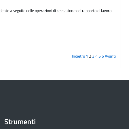
ente a seguito delle operazioni di cessazione del rapporto di lavoro
Indietro
1
2
3
4
5
6
Avanti
Strumenti