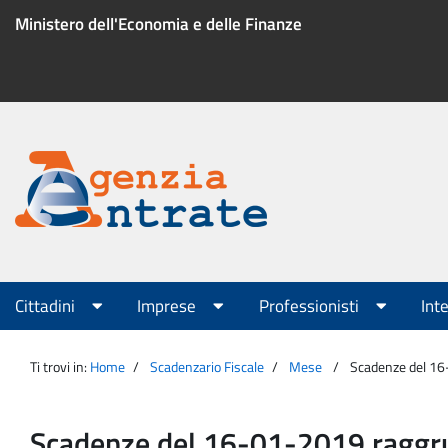
Salta
Ministero dell'Economia e delle Finanze
al
contenuto
Menu
di
servizio
Portale
Agenzia
Menu
Cittadini
Imprese
Professionisti
Int
principale
Entrate
Ti trovi in:
Home
Scadenzario Fiscale
Mese
Scadenze del 1
Scadenze del 16-01-2019 ragg