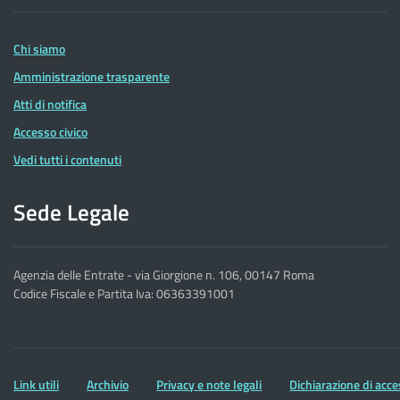
delle
Entrate
Chi siamo
Amministrazione trasparente
Atti di notifica
Accesso civico
Vedi tutti i contenuti
Sede Legale
Agenzia delle Entrate - via Giorgione n. 106, 00147 Roma
Codice Fiscale e Partita Iva: 06363391001
Altre
Link utili
Archivio
Privacy e note legali
Dichiarazione di acce