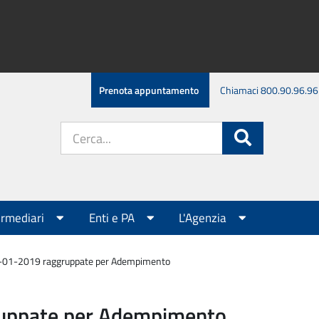
Prenota appuntamento
Chiamaci 800.90.96.96
Cerca
Cerca
nel
sito:
ermediari
Enti e PA
L'Agenzia
6-01-2019 raggruppate per Adempimento
ruppate per Adempimento