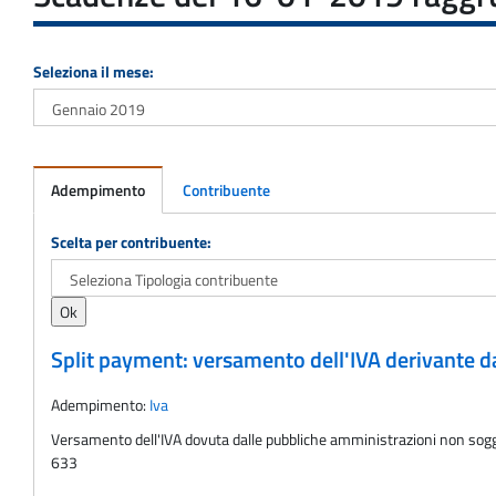
Seleziona il mese:
Adempimento
Contribuente
Adempimento
Scelta per contribuente:
Split payment: versamento dell'IVA derivante d
Adempimento:
Iva
Versamento dell'IVA dovuta dalle pubbliche amministrazioni non soggett
633