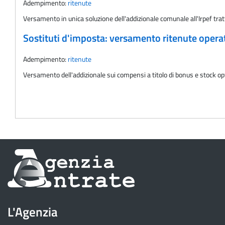
Adempimento:
ritenute
Versamento in unica soluzione dell'addizionale comunale all'Irpef tra
Sostituti d'imposta: versamento ritenute oper
Adempimento:
ritenute
Versamento dell'addizionale sui compensi a titolo di bonus e stock op
Informazioni
sul
sito
L'Agenzia
dell'Agenzia