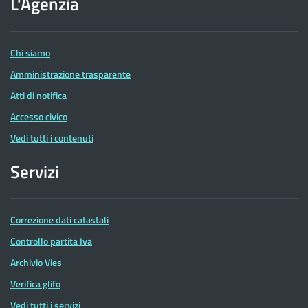
L'Agenzia
delle
Entrate
Chi siamo
Amministrazione trasparente
Atti di notifica
Accesso civico
Vedi tutti i contenuti
Servizi
Correzione dati catastali
Controllo partita Iva
Archivio Vies
Verifica glifo
Vedi tutti i servizi