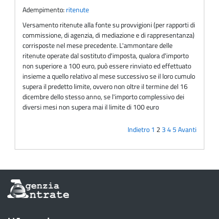
Adempimento:
ritenute
Versamento ritenute alla fonte su provvigioni (per rapporti di
commissione, di agenzia, di mediazione e di rappresentanza)
corrisposte nel mese precedente. L'ammontare delle
ritenute operate dal sostituto d'imposta, qualora d'importo
non superiore a 100 euro, può essere rinviato ed effettuato
insieme a quello relativo al mese successivo se il loro cumulo
supera il predetto limite, ovvero non oltre il termine del 16
dicembre dello stesso anno, se l'importo complessivo dei
diversi mesi non supera mai il limite di 100 euro
Indietro
1
2
3
4
5
Avanti
Informazioni
sul
sito
dell'Agenzia