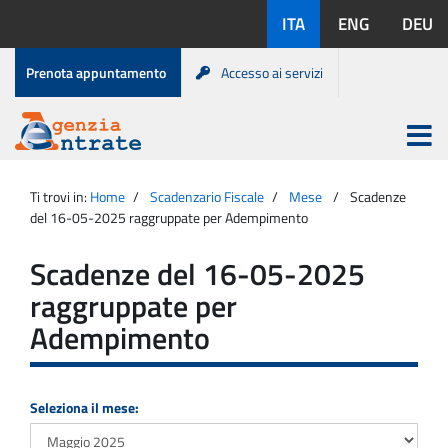
Salta
Lingue
ITA
ENG
DEU
al
disponibili:
contenuto
Menu
Prenota appuntamento
Accesso ai servizi
di
servizio
Apri
menu
Menu
Portale
princip
Agenzia
principale
Ti trovi in:
Home
Scadenzario Fiscale
Mese
Scadenze
Entrate
del 16-05-2025 raggruppate per Adempimento
Scadenze del 16-05-2025
raggruppate per
Adempimento
Seleziona il mese: