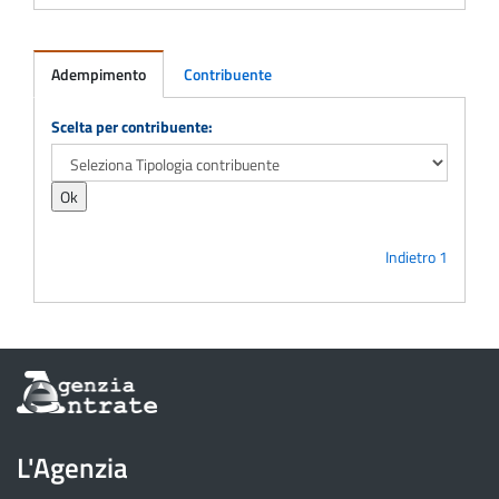
Adempimento
Contribuente
Adempimento
Scelta per contribuente:
Indietro
1
Informazioni
sul
sito
dell'Agenzia
L'Agenzia
delle