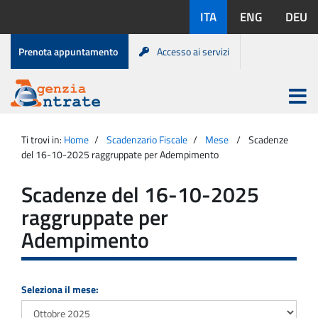
Salta
Lingue
ITA
ENG
DEU
al
disponibili:
contenuto
Menu
Prenota appuntamento
Accesso ai servizi
di
servizio
Apri
menu
Menu
Portale
princip
Agenzia
principale
Ti trovi in:
Home
Scadenzario Fiscale
Mese
Scadenze
Entrate
del 16-10-2025 raggruppate per Adempimento
Scadenze del 16-10-2025
raggruppate per
Adempimento
Seleziona il mese: