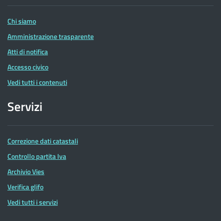
Entrate
Chi siamo
Amministrazione trasparente
Atti di notifica
Accesso civico
Vedi tutti i contenuti
Servizi
Correzione dati catastali
Controllo partita Iva
Archivio Vies
Verifica glifo
Vedi tutti i servizi