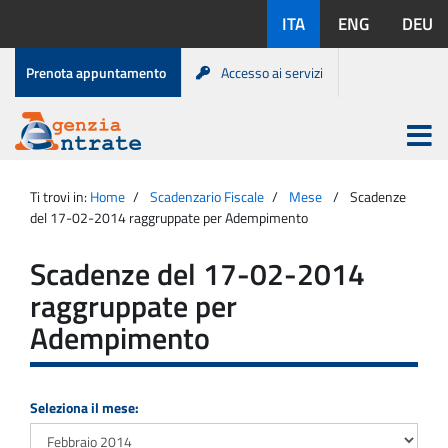
Salta
Lingue
ITA
ENG
DEU
al
disponibili:
contenuto
Menu
Prenota appuntamento
Accesso ai servizi
di
servizio
Apri
menu
Menu
Portale
princip
Agenzia
principale
Ti trovi in:
Home
Scadenzario Fiscale
Mese
Scadenze
Entrate
del 17-02-2014 raggruppate per Adempimento
Scadenze del 17-02-2014
raggruppate per
Adempimento
Seleziona il mese: