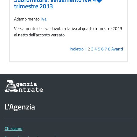
trimestre 2013
Adempimento:
Iva
Versamento dell'Iva dovuta relativa al quarto trimestre 2013
al netto dell'acconto versato
Indietro
1
2
3
4
5
6
7
8
Avanti
Informazioni
sul
sito
dell'Agenzia
L'Agenzia
delle
Entrate
Chi siamo