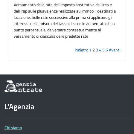
Versamento della rata dell'imposta sostitutiva dell'Ires e
dell'Irap sulle plusvalenze realizzate su immobili destinati a
locazione. Sulle rate successive alla prima si applicano gli
interessi nella misura del tasso di sconto aumentato di un
punto percentuale, da versare contestualmente al
versamento di ciascuna delle predette rate
Indietro
1
2
3
4
5
6
Avanti
Informazioni
sul
sito
dell'Agenzia
L'Agenzia
delle
Entrate
Chi siamo