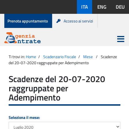
Salta
Lingue
ITA
ENG
DEU
al
disponibili:
contenuto
Menu
Prenota appuntamento
Accesso ai servizi
di
servizio
Apri
menu
Menu
Portale
princip
Agenzia
principale
Ti trovi in:
Home
Scadenzario Fiscale
Mese
Scadenze
Entrate
del 20-07-2020 raggruppate per Adempimento
Scadenze del 20-07-2020
raggruppate per
Adempimento
Seleziona il mese: