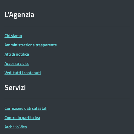
sito
dell'Agenzia
L'Agenzia
delle
Entrate
Chi siamo
Amministrazione trasparente
Atti di notifica
Accesso civico
Vedi tutti i contenuti
Servizi
Correzione dati catastali
Controllo partita Iva
Archivio Vies