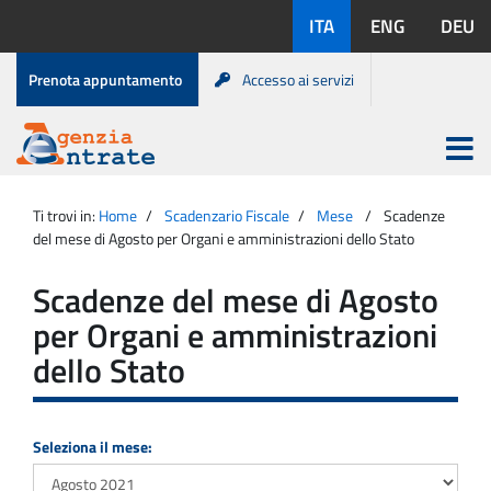
Salta
Lingue
ITA
ENG
DEU
al
disponibili:
contenuto
Menu
Prenota appuntamento
Accesso ai servizi
di
servizio
Apri
menu
Menu
Portale
princip
Agenzia
principale
Ti trovi in:
Home
Scadenzario Fiscale
Mese
Scadenze
Entrate
del mese di Agosto per Organi e amministrazioni dello Stato
Scadenze del mese di Agosto
per Organi e amministrazioni
dello Stato
Seleziona il mese: