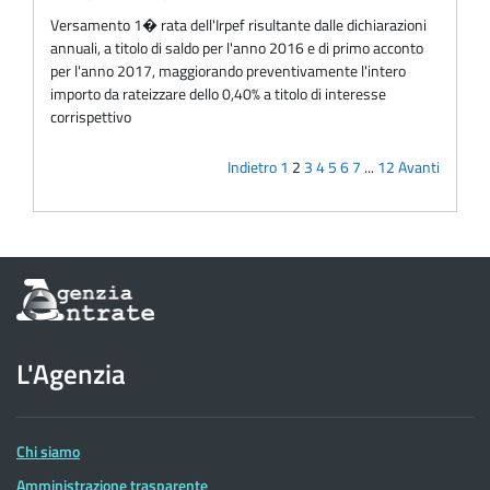
Versamento 1� rata dell'Irpef risultante dalle dichiarazioni
annuali, a titolo di saldo per l'anno 2016 e di primo acconto
per l'anno 2017, maggiorando preventivamente l'intero
importo da rateizzare dello 0,40% a titolo di interesse
corrispettivo
Indietro
1
2
3
4
5
6
7
...
12
Avanti
Informazioni
sul
sito
dell'Agenzia
L'Agenzia
delle
Entrate
Chi siamo
Amministrazione trasparente