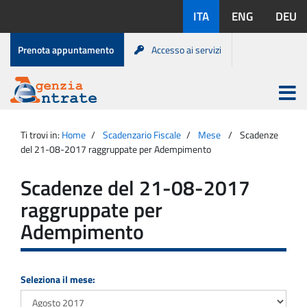
Salta
Lingue
ITA
ENG
DEU
al
disponibili:
contenuto
Menu
Prenota appuntamento
Accesso ai servizi
di
servizio
Apri
menu
Menu
Portale
princip
Agenzia
principale
Ti trovi in:
Home
Scadenzario Fiscale
Mese
Scadenze
Entrate
del 21-08-2017 raggruppate per Adempimento
Scadenze del 21-08-2017
raggruppate per
Adempimento
Seleziona il mese: