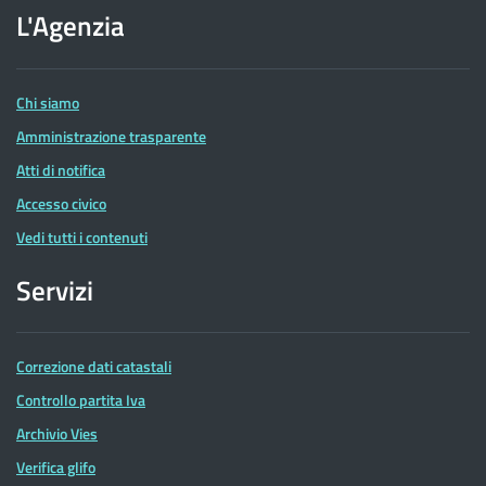
dell'Agenzia
L'Agenzia
delle
Entrate
Chi siamo
Amministrazione trasparente
Atti di notifica
Accesso civico
Vedi tutti i contenuti
Servizi
Correzione dati catastali
Controllo partita Iva
Archivio Vies
Verifica glifo