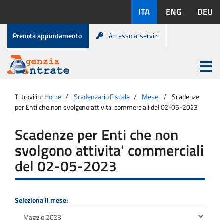
Salta
Lingue
ITA
ENG
DEU
al
disponibili:
contenuto
Menu
Prenota appuntamento
Accesso ai servizi
di
servizio
Apri
menu
Menu
Portale
princip
Agenzia
principale
Ti trovi in:
Home
Scadenzario Fiscale
Mese
Scadenze
Entrate
per Enti che non svolgono attivita' commerciali del 02-05-2023
Scadenze per Enti che non
svolgono attivita' commerciali
del 02-05-2023
Seleziona il mese: