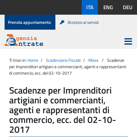
Salta
Lingue
ITA
ENG
DEU
al
disponibili:
contenuto
Menu
Prenota appuntamento
Accesso ai servizi
di
servizio
Apri
menu
Menu
Portale
princip
Agenzia
principale
Ti trovi in:
Home
Scadenzario Fiscale
Mese
Scadenze
Entrate
per Imprenditori artigiani e commercianti, agenti e rappresentanti
di commercio, ecc. del 02-10-2017
Scadenze per Imprenditori
artigiani e commercianti,
agenti e rappresentanti di
commercio, ecc. del 02-10-
2017