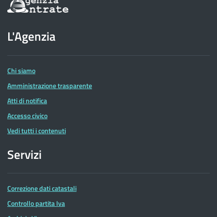
sul
sito
dell'Agenzia
L'Agenzia
delle
Entrate
Chi siamo
Amministrazione trasparente
Atti di notifica
Accesso civico
Vedi tutti i contenuti
Servizi
Correzione dati catastali
Controllo partita Iva