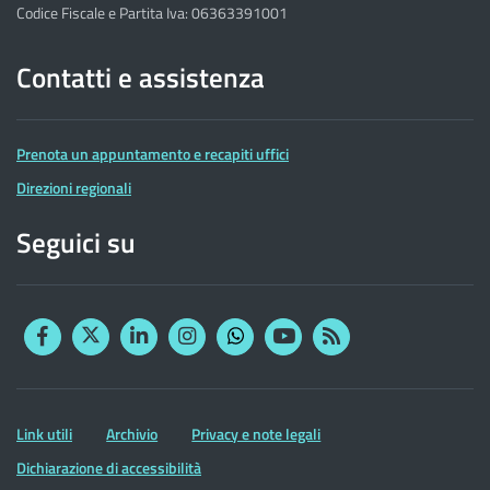
Codice Fiscale e Partita Iva: 06363391001
Contatti e assistenza
Prenota un appuntamento e recapiti uffici
Direzioni regionali
Seguici su
Facebook
Twitter
Linkedin
Instagram
YouTube
RSS
Whatsapp
Altre
Link utili
Archivio
Privacy e note legali
informazioni
Dichiarazione di accessibilità