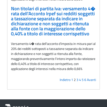
Non titolari di partita Iva: versamento 4�
rata dell'Acconto Irpef sui redditi soggetti
a tassazione separata da indicare in
dichiarazione e non soggetti a ritenuta
alla fonte con la maggiorazione dello
0,40% a titolo di interesse corrispettivo
Versamento 4� rata dell'acconto d'imposta in misura pari al
20% dei redditi sottoposti a tassazione separata da indicare
in dichiarazione e non soggetti a ritenuta alla fonte,
maggiorando preventivamente l'intero importo da rateizzare
dello 0,40% a titolo di interesse corrispettivo, con
applicazione degli interessi nella misura dello 0,66%
Indietro
1
2
3
4
5
6
Avanti
Informazioni