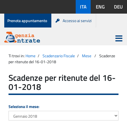
Salta
Lingue
ITA
ENG
DEU
al
disponibili:
contenuto
Menu
Prenota appuntamento
Accesso ai servizi
di
servizio
Apri
menu
Menu
Portale
princip
Agenzia
principale
Ti trovi in:
Home
Scadenzario Fiscale
Mese
Scadenze
Entrate
per ritenute del 16-01-2018
Scadenze per ritenute del 16-
01-2018
Seleziona il mese: