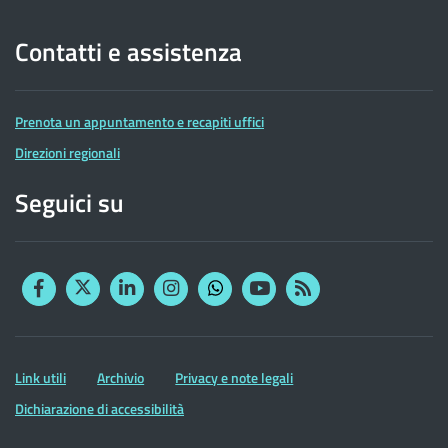
Contatti e assistenza
Prenota un appuntamento e recapiti uffici
Direzioni regionali
Seguici su
Facebook
Twitter
Linkedin
Instagram
YouTube
RSS
Whatsapp
Altre
Link utili
Archivio
Privacy e note legali
informazioni
Dichiarazione di accessibilità