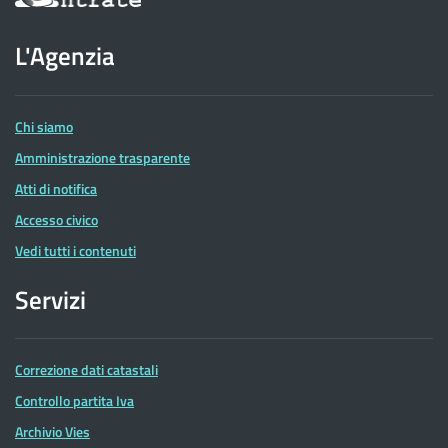
sul
sito
dell'Agenzia
L'Agenzia
delle
Entrate
Chi siamo
Amministrazione trasparente
Atti di notifica
Accesso civico
Vedi tutti i contenuti
Servizi
Correzione dati catastali
Controllo partita Iva
Archivio Vies