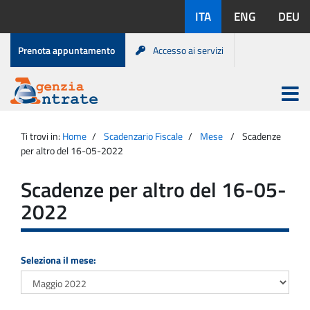
Salta
Lingue
ITA
ENG
DEU
al
disponibili:
contenuto
Menu
Prenota appuntamento
Accesso ai servizi
di
servizio
Apri
menu
Menu
Portale
princip
Agenzia
principale
Ti trovi in:
Home
Scadenzario Fiscale
Mese
Scadenze
Entrate
per altro del 16-05-2022
Scadenze per altro del 16-05-
2022
Seleziona il mese: