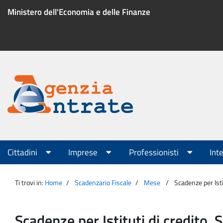
Salta
Ministero dell'Economia e delle Finanze
al
contenuto
Menu
di
servizio
Portale
Agenzia
Menu
Cittadini
Imprese
Professionisti
Int
principale
Entrate
Ti trovi in:
Home
Scadenzario Fiscale
Mese
Scadenze per Isti
Scadenze per Istituti di credito, 