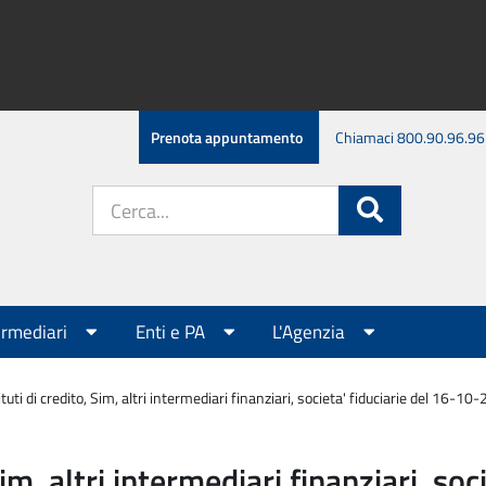
Prenota appuntamento
Chiamaci 800.90.96.96
Cerca
Cerca
nel
sito:
ermediari
Enti e PA
L'Agenzia
tuti di credito, Sim, altri intermediari finanziari, societa' fiduciarie del 16-10
Sim, altri intermediari finanziari, s