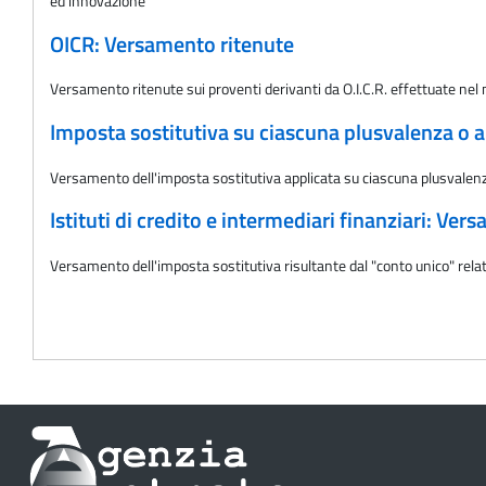
ed innovazione
OICR: Versamento ritenute
Versamento ritenute sui proventi derivanti da O.I.C.R. effettuate ne
Imposta sostitutiva su ciascuna plusvalenza o a
Versamento dell'imposta sostitutiva applicata su ciascuna plusvalen
Istituti di credito e intermediari finanziari: Ve
Versamento dell'imposta sostitutiva risultante dal "conto unico" relativ
Informazioni