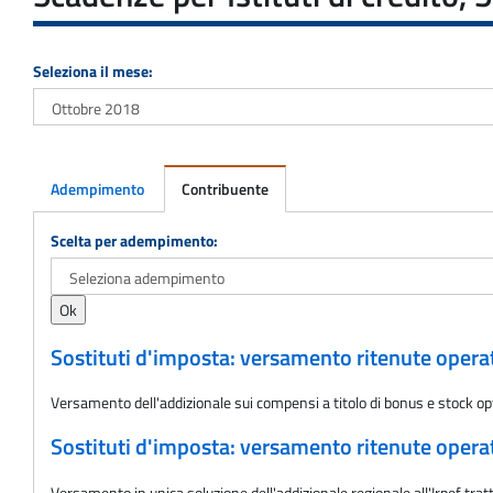
Seleziona il mese:
Adempimento
Contribuente
Adempimento
Scelta per adempimento:
Sostituti d'imposta: versamento ritenute oper
Versamento dell'addizionale sui compensi a titolo di bonus e stock op
Sostituti d'imposta: versamento ritenute oper
Versamento in unica soluzione dell'addizionale regionale all'Irpef tra