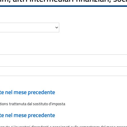
ate nel mese precedente
tions trattenuta dal sostituto d'imposta
ate nel mese precedente
ttenuta ai lavoratori dipendenti e pensionati sulle competenze del mese preced