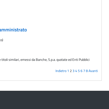
o amministrato
to)
 titoli similari, emessi da Banche, S.p.a. quotate ed Enti Pubblici
Indietro
1
2
3
4
5
6
7
8
Avanti