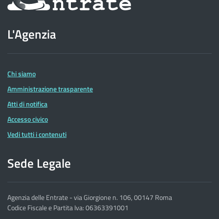
sul
sito
L'Agenzia
dell'Agenzia
delle
Entrate
Chi siamo
Amministrazione trasparente
Atti di notifica
Accesso civico
Vedi tutti i contenuti
Sede Legale
Agenzia delle Entrate - via Giorgione n. 106, 00147 Roma
Codice Fiscale e Partita Iva: 06363391001