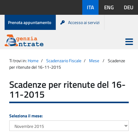
Salta
Lingue
ITA
ENG
DEU
al
disponibili:
contenuto
Menu
Prenota appuntamento
Accesso ai servizi
di
servizio
Apri
menu
Menu
Portale
princip
Agenzia
principale
Ti trovi in:
Home
Scadenzario Fiscale
Mese
Scadenze
Entrate
per ritenute del 16-11-2015
Scadenze per ritenute del 16-
11-2015
Seleziona il mese: