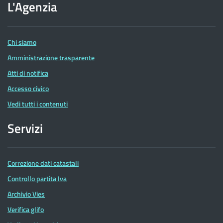
dell'Agenzia
L'Agenzia
delle
Entrate
Chi siamo
Amministrazione trasparente
Atti di notifica
Accesso civico
Vedi tutti i contenuti
Servizi
Correzione dati catastali
Controllo partita Iva
Archivio Vies
Verifica glifo