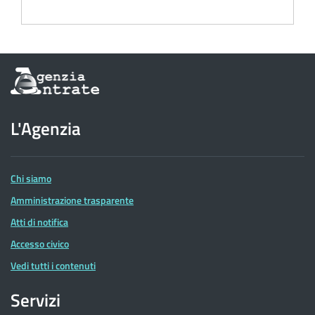
Informazioni
sul
sito
dell'Agenzia
L'Agenzia
delle
Entrate
Chi siamo
Amministrazione trasparente
Atti di notifica
Accesso civico
Vedi tutti i contenuti
Servizi