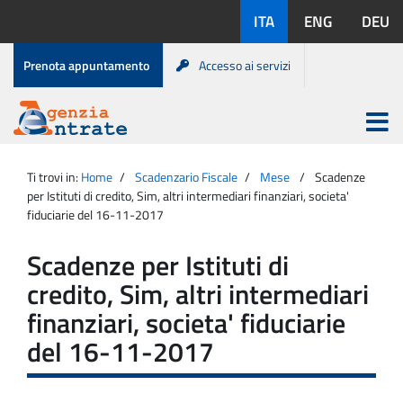
Salta
Lingue
ITA
ENG
DEU
al
disponibili:
contenuto
Menu
Prenota appuntamento
Accesso ai servizi
di
servizio
Apri
menu
Menu
Portale
princip
Agenzia
principale
Ti trovi in:
Home
Scadenzario Fiscale
Mese
Scadenze
Entrate
per Istituti di credito, Sim, altri intermediari finanziari, societa'
fiduciarie del 16-11-2017
Scadenze per Istituti di
credito, Sim, altri intermediari
finanziari, societa' fiduciarie
del 16-11-2017