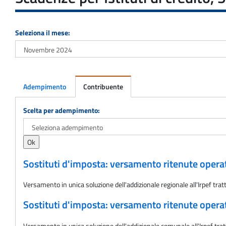
Seleziona il mese:
Adempimento
Contribuente
Adempimento
Scelta per adempimento:
Sostituti d'imposta: versamento ritenute oper
Versamento in unica soluzione dell'addizionale regionale all'Irpef tr
Sostituti d'imposta: versamento ritenute oper
Versamento in unica soluzione dell'addizionale comunale all'Irpef tr