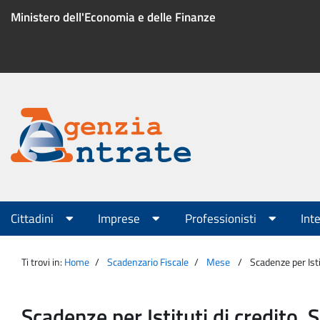
Salta
Ministero dell'Economia e delle Finanze
al
contenuto
Menu
di
servizio
Portale
Agenzia
Menu
Cittadini
Imprese
Professionisti
Int
principale
Entrate
Ti trovi in:
Home
Scadenzario Fiscale
Mese
Scadenze per Isti
Scadenze per Istituti di credito, 