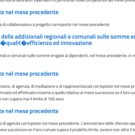
ate nel mese precedente
o di collaborazione a progetto corrisposte nel mese precedente
e delle addizionali regionali e comunali sulle somme e
it�qualit�efficienza ed innovazione
gionali e comunali sulle somme erogate ai dipendenti, nel mese precedente, in
ate nel mese precedente
ssione, di agenzia, di mediazione e di rappresentanza) corrisposte nel mese p
iato ed effettuato insieme a quello relativo al mese successivo se il loro cum
 non supera mai il limite di 100 euro
ate nel mese precedente
o di agenzia corrisposte nel mese precedente. L'ammontare delle ritenute ope
ese successivo se il loro cumulo supera il predetto limite, ovvero non oltre i