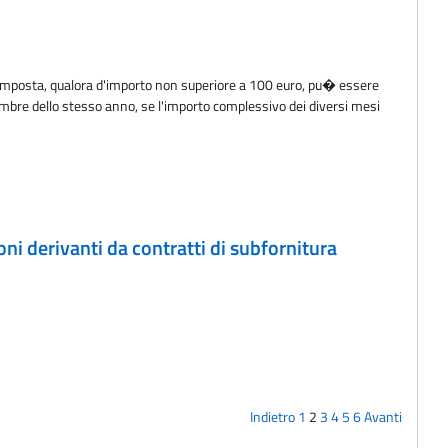
d'imposta, qualora d'importo non superiore a 100 euro, pu� essere
icembre dello stesso anno, se l'importo complessivo dei diversi mesi
ioni derivanti da contratti di subfornitura
Indietro
1
2
3
4
5
6
Avanti