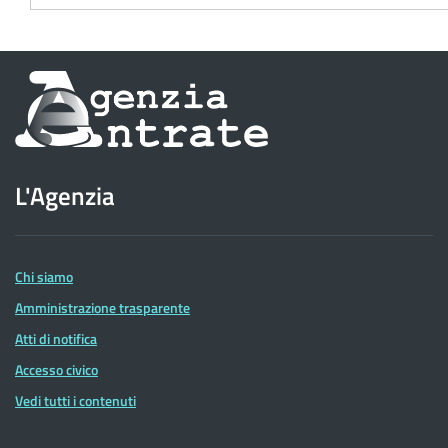
Informazioni
sul
sito
L'Agenzia
dell'Agenzia
delle
Entrate
Chi siamo
Amministrazione trasparente
Atti di notifica
Accesso civico
Vedi tutti i contenuti