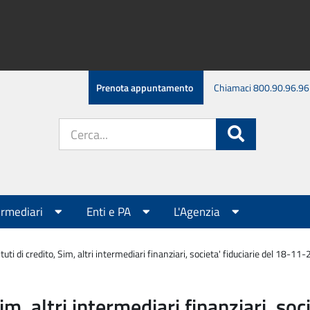
Prenota appuntamento
Chiamaci 800.90.96.96
Cerca
Cerca
nel
sito:
ermediari
Enti e PA
L'Agenzia
tuti di credito, Sim, altri intermediari finanziari, societa' fiduciarie del 18-11
Sim, altri intermediari finanziari, s