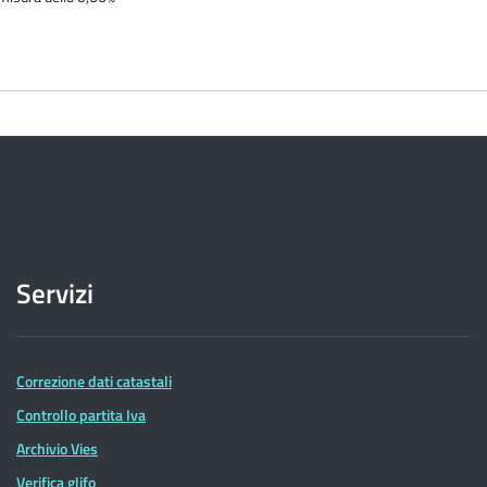
Servizi
Correzione dati catastali
Controllo partita Iva
Archivio Vies
Verifica glifo