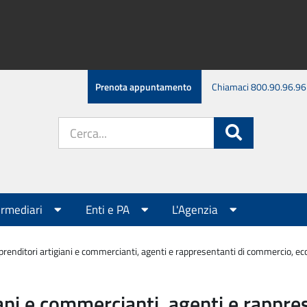
Prenota appuntamento
Chiamaci 800.90.96.96
Cerca
Cerca
nel
sito:
ermediari
Enti e PA
L'Agenzia
renditori artigiani e commercianti, agenti e rappresentanti di commercio, e
ani e commercianti, agenti e rappres