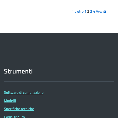
Indietro
1
2
3
4
Avanti
Strumenti
Software di compilazione
Modelli
Specifiche tecniche
Codici tributo