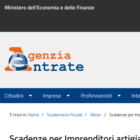
Salta
Ministero dell'Economia e delle Finanze
al
contenuto
Menu
di
servizio
Portale
Agenzia
Menu
Cittadini
Imprese
Professionisti
Int
principale
Entrate
Ti trovi in:
Home
Scadenzario Fiscale
Mese
Scadenze per Imp
Scadenze per Imprenditori artigi