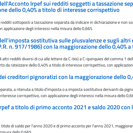
ell'Acconto Irpef sui redditi soggetti a tassazione se
ne dello 0,40% a titolo di interesse corrispettivo
edditi sottoposti a tassazione separata da indicare in dichiarazione e non so
on applicazione degli interessi nella misura dello 0,66%
ll'imposta sostitutiva sulle plusvalenze e sugli altri re
.R. n. 917/1986) con la maggiorazione dello 0,40% a ti
ltri redditi diversi di cui alle lettere da C-bis) a C-quinquies del comma 1 del
 da rateizzare dello 0,40% a titolo di interesse corrispettivo, con applicazion
dei creditori pignoratizi con la maggiorazione dello 0,
arata, a ritenuta a titolo d'imposta o a imposta sostitutiva derivanti da pig
interesse corrispettivo, con applicazione degli interessi nella misura dello 0,
Irpef a titolo di primo acconto 2021 e saldo 2020 con 
 a titolo di saldo per l'anno 2020 e di primo acconto per l'anno 2021, maggior
a misura dello 0,66%