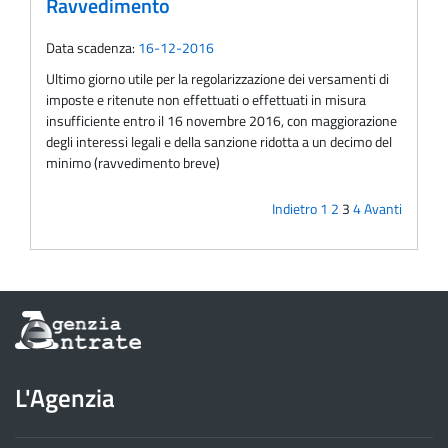
Ravvedimento
Data scadenza:
16-12-2016
Ultimo giorno utile per la regolarizzazione dei versamenti di
imposte e ritenute non effettuati o effettuati in misura
insufficiente entro il 16 novembre 2016, con maggiorazione
degli interessi legali e della sanzione ridotta a un decimo del
minimo (ravvedimento breve)
Indietro
1
2
3
4
Avanti
Informazioni
sul
sito
dell'Agenzia
L'Agenzia
delle
Entrate