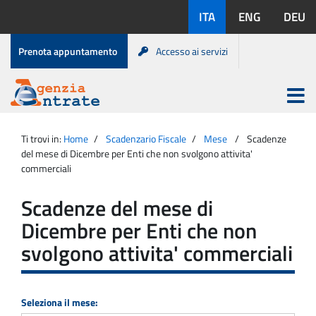
Salta
Lingue
ITA
ENG
DEU
al
disponibili:
contenuto
Menu
Prenota appuntamento
Accesso ai servizi
di
servizio
Apri
menu
Menu
Portale
princip
Agenzia
principale
Ti trovi in:
Home
Scadenzario Fiscale
Mese
Scadenze
Entrate
del mese di Dicembre per Enti che non svolgono attivita'
commerciali
Scadenze del mese di
Dicembre per Enti che non
svolgono attivita' commerciali
Seleziona il mese: