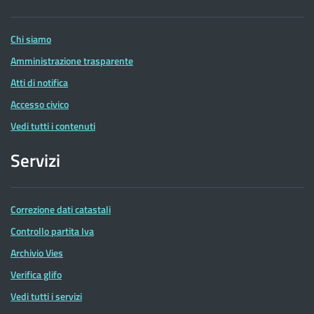
delle
Entrate
Chi siamo
Amministrazione trasparente
Atti di notifica
Accesso civico
Vedi tutti i contenuti
Servizi
Correzione dati catastali
Controllo partita Iva
Archivio Vies
Verifica glifo
Vedi tutti i servizi