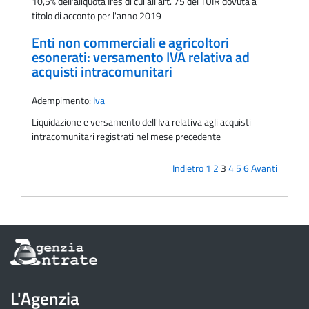
10,5% dell'aliquota Ires di cui all'art. 75 del TUIR dovuta a
titolo di acconto per l'anno 2019
Enti non commerciali e agricoltori
esonerati: versamento IVA relativa ad
acquisti intracomunitari
Adempimento:
Iva
Liquidazione e versamento dell'Iva relativa agli acquisti
intracomunitari registrati nel mese precedente
Indietro
1
2
3
4
5
6
Avanti
Informazioni
sul
sito
dell'Agenzia
L'Agenzia