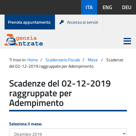
Salta
Lingue
ITA
ENG
DEU
al
disponibili:
contenuto
Menu
Prenota appuntamento
Accesso ai servizi
di
servizio
Apri
menu
Menu
Portale
princip
Agenzia
principale
Ti trovi in:
Home
Scadenzario Fiscale
Mese
Scadenze
Entrate
del 02-12-2019 raggruppate per Adempimento
Scadenze del 02-12-2019
raggruppate per
Adempimento
Seleziona il mese: