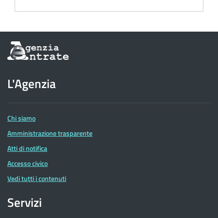
Informazioni
sul
sito
dell'Agenzia
L'Agenzia
delle
Entrate
Chi siamo
Amministrazione trasparente
Atti di notifica
Accesso civico
Vedi tutti i contenuti
Servizi