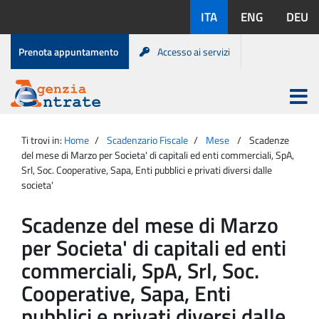
Salta
Lingue
ITA
ENG
DEU
al
disponibili:
contenuto
Menu
Prenota appuntamento
Accesso ai servizi
di
servizio
Apri
menu
Menu
Portale
princip
Agenzia
principale
Ti trovi in:
Home
Scadenzario Fiscale
Mese
Scadenze
Entrate
del mese di Marzo per Societa' di capitali ed enti commerciali, SpA,
Srl, Soc. Cooperative, Sapa, Enti pubblici e privati diversi dalle
societa'
Scadenze del mese di Marzo
per Societa' di capitali ed enti
commerciali, SpA, Srl, Soc.
Cooperative, Sapa, Enti
pubblici e privati diversi dalle