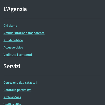
sito
dell'Agenzia
L'Agenzia
delle
Entrate
Chi siamo
Amministrazione trasparente
Atti di notifica
Accesso civico
Vedi tutti i contenuti
Servizi
Correzione dati catastali
Controllo partita Iva
Archivio Vies
Verifica glifo